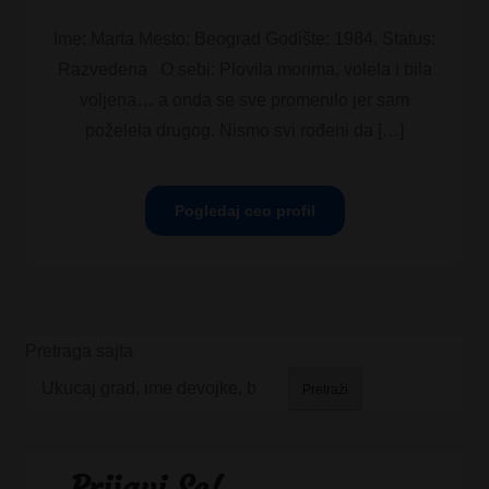
Ime: Marta Mesto: Beograd Godište: 1984. Status:
Razvedena O sebi: Plovila morima, volela i bila
voljena… a onda se sve promenilo jer sam
poželela drugog. Nismo svi rođeni da […]
Pogledaj ceo profil
Pretraga sajta
Pretraži
Prijavi Se!