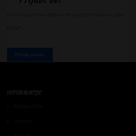
Unesi svoju email adresu i prvi saznaj novosti sa sajta!
Email*
INFORMACIJE
Erotske Priče
Uputstvo
Kontakt