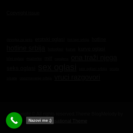
Copyright issue
erotski oglasi
hotline
hot lajn srbija
devojka za seks
hotline srbija
kurve oglasi
kurve
hotoglasi
ona traži njega
milf
matorke
lični oglasi
napaljena
sex oglasi
seks oglasi
sex oglasi srbija
sisata
vruci razgovori
sisate
upoznavanje srbija
Copyright © All rights reserved.Theme BlogMelody by
Nazovi me ;)
Sensational Theme