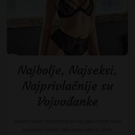
Najbolje, Najseksi,
Najprivlačnije su
Vojvođanke
Nikada nisam razumeo ljude koji pišu o tome kako
su najveći jebači, kako imaju kitu od 20cm