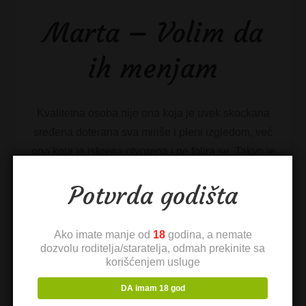
Marta – Volim da
ih menjam
Kvalitetna osoba nije ona koja je uvek skockana
sređena doterana sva miriše i pleni izgledom, već
ona koja je iskrena otvorena i ne folira se. Takvo je
makar moje mišljenje. […]
Potvrda godišta
Pogledaj ceo profil
Ako imate manje od
18
godina, a nemate
dozvolu roditelja/staratelja, odmah prekinite sa
korišćenjem usluge
DA imam 18 god