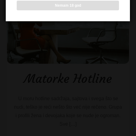
Nemam 18 god
Matorke Hotline
U moru hotline sadržaja, sajtova i svega što se
nudi, teško je reći nešto što već nije rečeno. Grupa
i profili žena i devojaka koje se nude je ogroman.
Sve […]