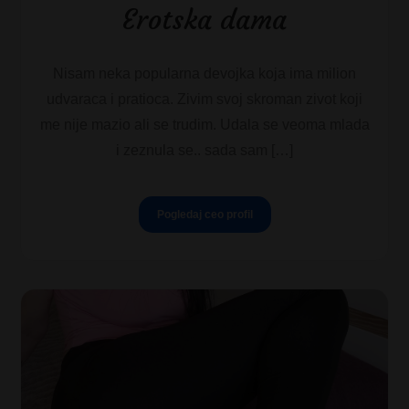
Erotska dama
Nisam neka popularna devojka koja ima milion
udvaraca i pratioca. Zivim svoj skroman zivot koji
me nije mazio ali se trudim. Udala se veoma mlada
i zeznula se.. sada sam […]
Pogledaj ceo profil