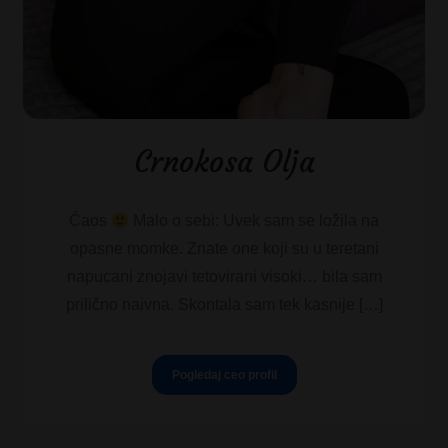
Crnokosa Olja
Ćaos
Malo o sebi: Uvek sam se ložila na
opasne momke. Znate one koji su u teretani
napucani znojavi tetovirani visoki… bila sam
prilično naivna. Skontala sam tek kasnije […]
Pogledaj ceo profil