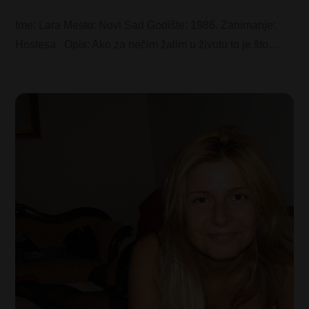
Ime: Lara Mesto: Novi Sad Godište: 1986. Zanimanje:
Hostesa Opis: Ako za nečim žalim u životu to je što…