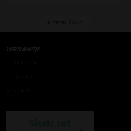
Kretanje
STARIJI ČLANCI
članaka
INFORMACIJE
Erotske Priče
Uputstvo
Kontakt