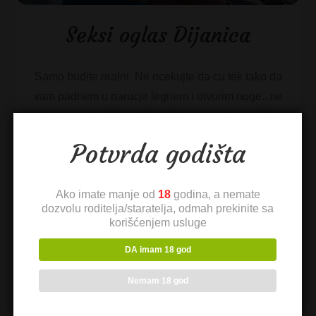
Seksi oglas Dijanica
Samo budite realni. Ne ocekujte da cu tek tako da
vam padnem u narucje legnem i otvorim noge.. ne
glumim nedodirljivu ali budi barem malo zanimljiv
reci nesto o sebi […]
Potvrda godišta
Pogledaj ceo profil
Ako imate manje od
18
godina, a nemate
dozvolu roditelja/staratelja, odmah prekinite sa
korišćenjem usluge
DA imam 18 god
Nemam 18 god