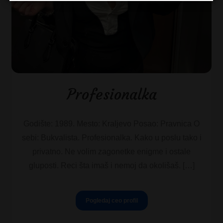
Profesionalka
Godište: 1989. Mesto: Kraljevo Posao: Pravnica O
sebi: Bukvalista. Profesionalka. Kako u poslu tako i
privatno. Ne volim zagonetke enigme i ostale
gluposti. Reci šta imaš i nemoj da okolišaš. […]
Pogledaj ceo profil