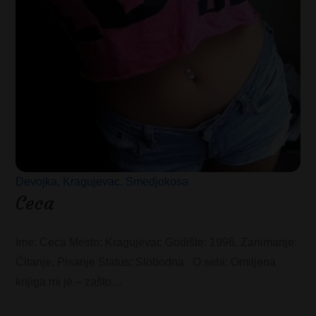
Devojka
Kragujevac
Smedjokosa
Ceca
Ime: Ceca Mesto: Kragujevac Godište: 1996. Zanimanje:
Čitanje, Pisanje Status: Slobodna O sebi: Omiljena
knjiga mi je – zašto…