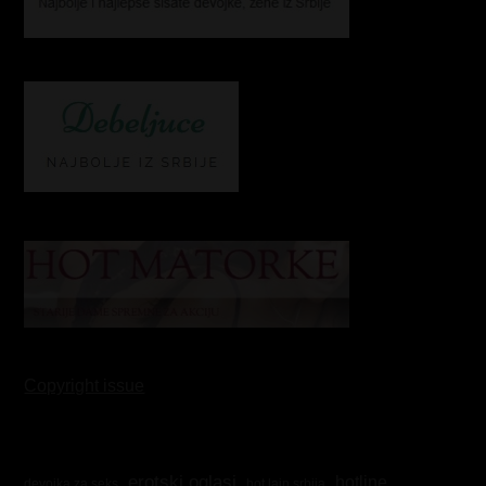
Copyright issue
erotski oglasi
hotline
hot lajn srbija
devojka za seks