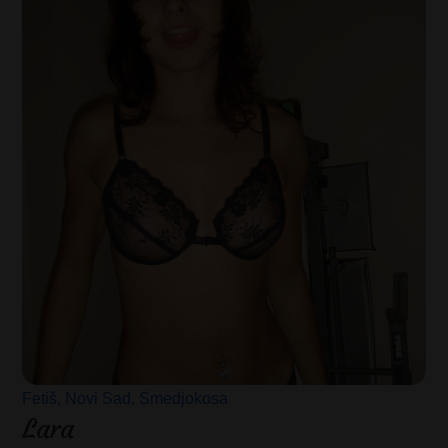
Fetiš
Novi Sad
Smedjokosa
Lara