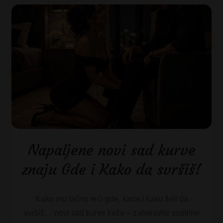
Napaljene novi sad kurve
znaju Gde i Kako da svršiš!
Kako mu tačno reći gde, kada i kako želi da
svršiš… novi sad kurve kažu – zaboravite suptilne