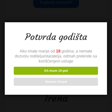
Pogledaj ceo profil
Potvrda godišta
Ako imate manje od
18
godina, a nemate
dozvolu roditelja/staratelja, odmah prekinite sa
korišćenjem usluge
DA imam 18 god
Nemam 18 god
Irena