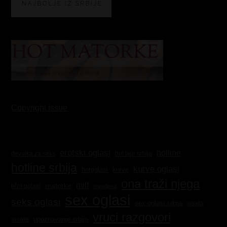
Copyright issue
erotski oglasi
hotline
hot lajn srbija
devojka za seks
hotline srbija
kurve oglasi
kurve
hotoglasi
ona traži njega
milf
matorke
lični oglasi
napaljena
sex oglasi
seks oglasi
sex oglasi srbija
sisata
vruci razgovori
sisate
upoznavanje srbija