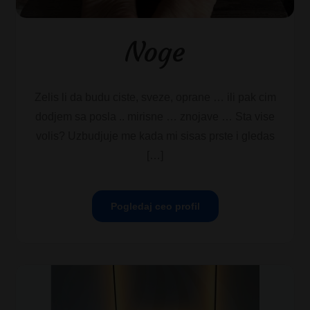
Noge
Zelis li da budu ciste, sveze, oprane … ili pak cim
dodjem sa posla .. mirisne … znojave … Sta vise
volis? Uzbudjuje me kada mi sisas prste i gledas
[…]
Pogledaj ceo profil