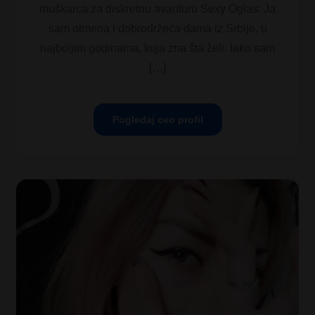
muškarca za diskretnu avanturu Sexy Oglas: Ja
sam otmena i dobrodržeća dama iz Srbije, u
najboljim godinama, koja zna šta želi. Iako sam
[…]
Pogledaj ceo profil