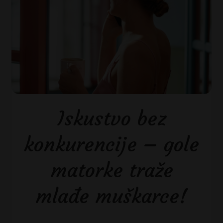
Iskustvo bez
konkurencije – gole
matorke traže
mlađe muškarce!