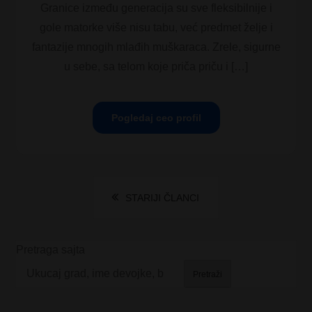
Granice između generacija su sve fleksibilnije i
gole matorke više nisu tabu, već predmet želje i
fantazije mnogih mlađih muškaraca. Zrele, sigurne
u sebe, sa telom koje priča priču i […]
Pogledaj ceo profil
Kretanje
STARIJI ČLANCI
članaka
Pretraga sajta
Pretraži