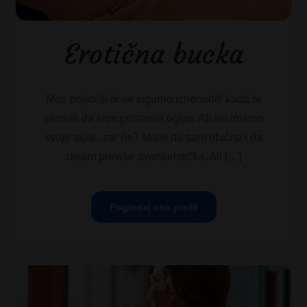
Erotična bucka
Moji prijatelji bi se sigurno iznenadili kada bi
saznali da sam postavila oglas. Ali svi imamo
svoje tajne, zar ne? Misle da sam obična i da
nisam previše avanturistička. Ali […]
Pogledaj ceo profil