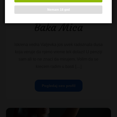
Nemam 18 god
Baka Mica
Iskrena vedra Valjevka jos uvek radoznala dusa
koja veruje da njeno vreme tek dolazi! U penziji
sam ali to ne znaci da mirujem. Volim da se
krecem radim u basti […]
Pogledaj ceo profil