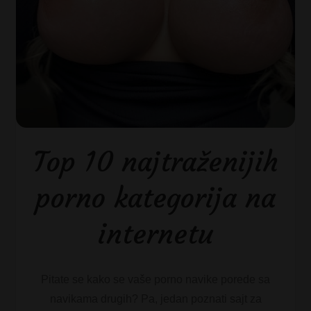
Top 10 najtraženijih
porno kategorija na
internetu
Pitate se kako se vaše porno navike porede sa
navikama drugih? Pa, jedan poznati sajt za