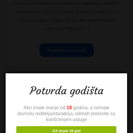
Nemoj me traziti na drustvenim mrezama i slicnim
mestima jer tamo me nema. Zasto? Pa lako je –
diskretna sam i udata. Ovde sam opustenija jer
znam da mogu da […]
Pogledaj ceo profil
Potvrda godišta
Ako imate manje od
18
godina, a nemate
dozvolu roditelja/staratelja, odmah prekinite sa
korišćenjem usluge
DA imam 18 god