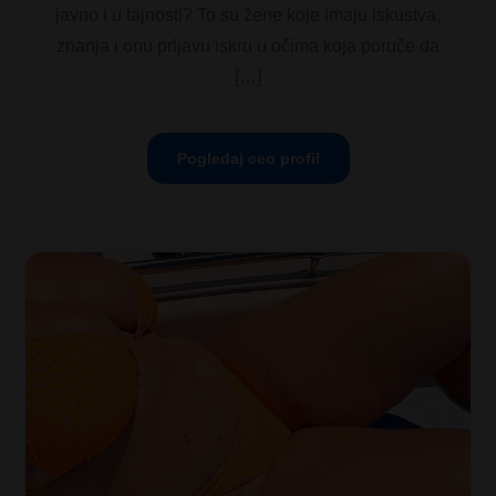
javno i u tajnosti? To su žene koje imaju iskustva,
znanja i onu prljavu iskru u očima koja poruče da
[…]
Pogledaj ceo profil