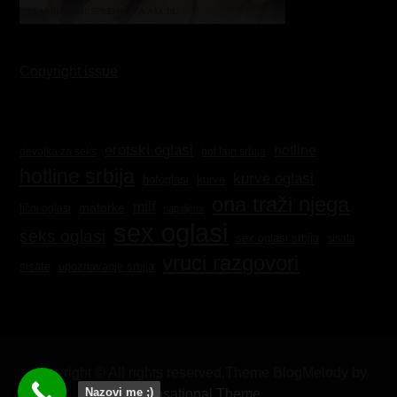
Copyright issue
erotski oglasi
hotline
hot lajn srbija
devojka za seks
hotline srbija
kurve oglasi
kurve
hotoglasi
ona traži njega
milf
matorke
lični oglasi
napaljena
sex oglasi
seks oglasi
sex oglasi srbija
sisata
vruci razgovori
sisate
upoznavanje srbija
Copyright © All rights reserved.Theme BlogMelody by
Nazovi me ;)
Sensational Theme