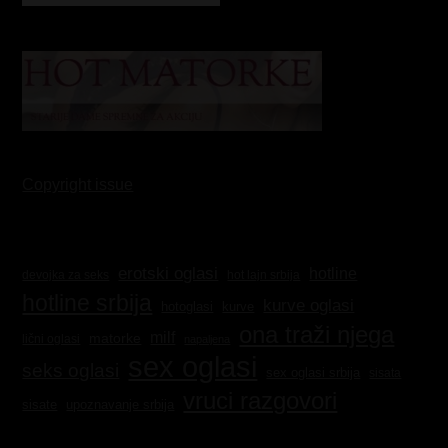
Copyright issue
erotski oglasi
hotline
hot lajn srbija
devojka za seks
hotline srbija
kurve oglasi
kurve
hotoglasi
ona traži njega
milf
matorke
lični oglasi
napaljena
sex oglasi
seks oglasi
sex oglasi srbija
sisata
vruci razgovori
sisate
upoznavanje srbija