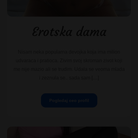
Erotska dama
Nisam neka popularna devojka koja ima milion
udvaraca i pratioca. Zivim svoj skroman zivot koji
me nije mazio ali se trudim. Udala se veoma mlada
i zeznula se.. sada sam […]
Pogledaj ceo profil