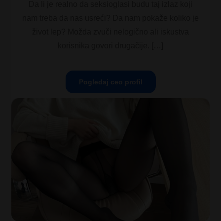
Da li je realno da seksioglasi budu taj izlaz koji
nam treba da nas usreći? Da nam pokaže koliko je
život lep? Možda zvuči nelogično ali iskustva
korisnika govori drugačije. […]
Pogledaj ceo profil