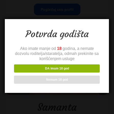
Pogledaj ceo profil
Potvrda godišta
Ako imate manje od
18
godina, a nemate
dozvolu roditelja/staratelja, odmah prekinite sa
korišćenjem usluge
DA imam 18 god
Nemam 18 god
Samanta