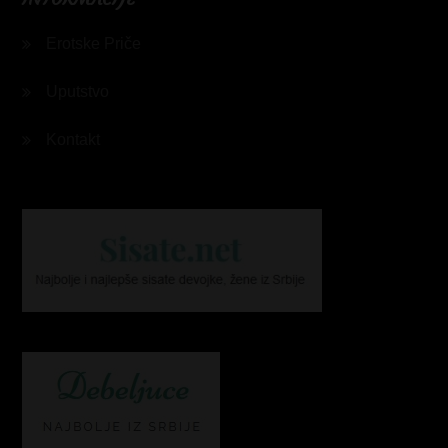
Erotske Priče
Uputstvo
Kontakt