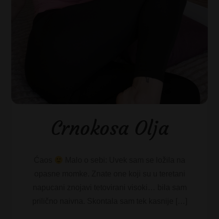
Crnokosa Olja
Ćaos
Malo o sebi: Uvek sam se ložila na
opasne momke. Znate one koji su u teretani
napucani znojavi tetovirani visoki… bila sam
prilično naivna. Skontala sam tek kasnije […]