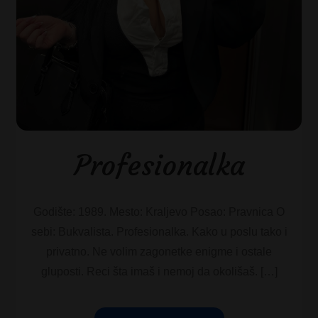
Profesionalka
Godište: 1989. Mesto: Kraljevo Posao: Pravnica O
sebi: Bukvalista. Profesionalka. Kako u poslu tako i
privatno. Ne volim zagonetke enigme i ostale
gluposti. Reci šta imaš i nemoj da okolišaš. […]