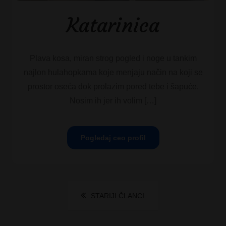
Katarinica
Plava kosa, miran strog pogled i noge u tankim
najlon hulahopkama koje menjaju način na koji se
prostor oseća dok prolazim pored tebe i šapuće.
Nosim ih jer ih volim […]
Pogledaj ceo profil
Kretanje
STARIJI ČLANCI
članaka