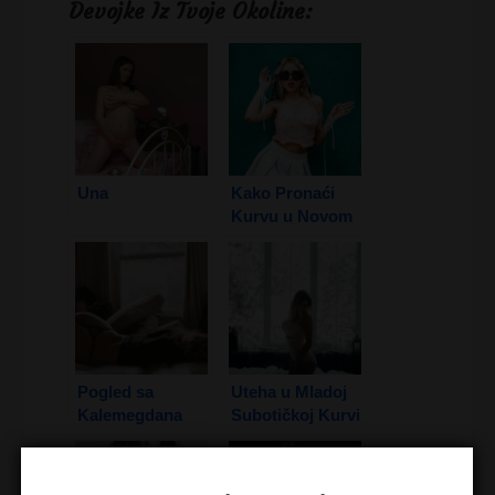
Devojke Iz Tvoje Okoline:
Una
Kako Pronaći
Kurvu u Novom
Sadu
Pogled sa
Uteha u Mladoj
Kalemegdana
Subotičkoj Kurvi
1. Deo