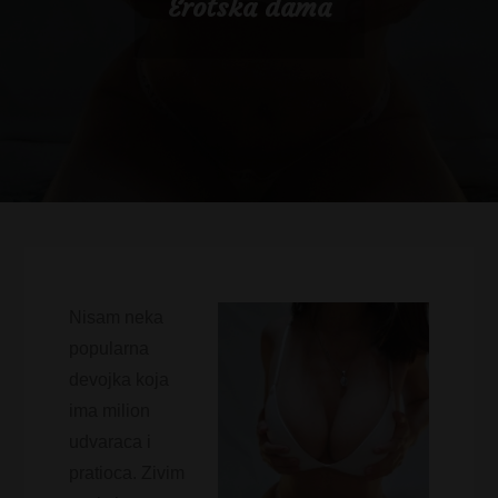
Erotska dama
Nisam neka
popularna
devojka koja
ima milion
udvaraca i
pratioca. Zivim