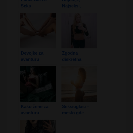
Seks
Najseksi,
Najprivlačnije su
Vojvođanke
Devojke za
Zgodna
avanturu
diskretna
plavusa
Kako žene za
Seksioglasi –
avanturu
mesto gde
zamišljaju
usamljeni
savršenog
ponovo
ljubavnika?
pronalaze sebe