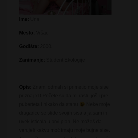
Ime:
Una
Mesto:
Vršac
Godište:
2000.
Zanimanje:
Student Ekologije
Opis:
Znam, odmah si primetio moje sise
priznaj xD Počele su da mi rastu još i pre
puberteta i nikako da stanu
Neke moje
drugarice se stide svojih sisa a ja sam ih
uvek isticala u prvi plan. Ne možeš da
veruješ kakvu moć imaju moje bujne sise.