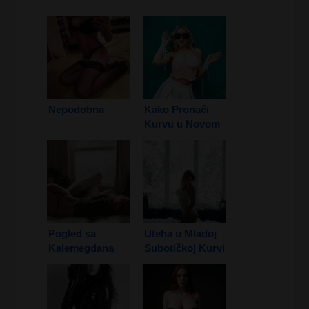
Nepodobna
Kako Pronaći
Kurvu u Novom
Sadu
Pogled sa
Uteha u Mladoj
Kalemegdana
Subotičkoj Kurvi
1. Deo