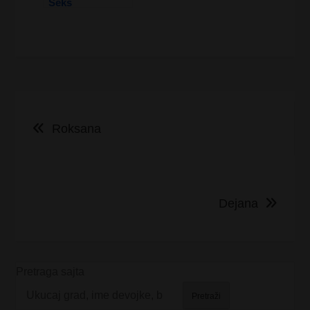
Seks
Kretanje
Roksana
članka
Dejana
Pretraga sajta
Pretraži