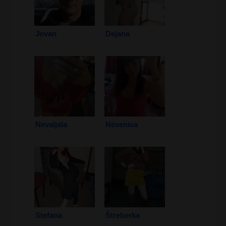
Jovan
Dejana
Nevaljala
Nevenica
Stefana
Štreberka