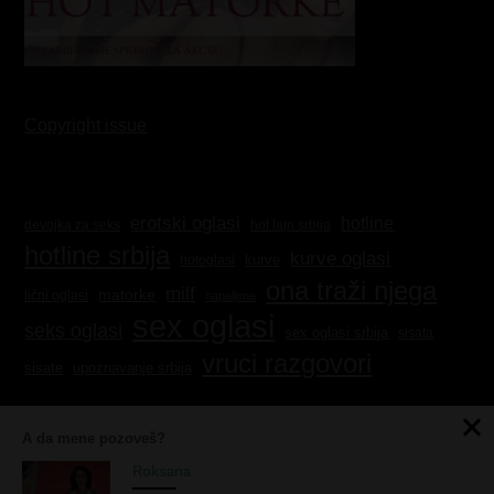
Copyright issue
erotski oglasi
hotline
hot lajn srbija
devojka za seks
hotline srbija
kurve oglasi
kurve
hotoglasi
ona traži njega
milf
matorke
lični oglasi
napaljena
sex oglasi
seks oglasi
sex oglasi srbija
sisata
vruci razgovori
sisate
upoznavanje srbija
A da mene pozoveš?
Roksana