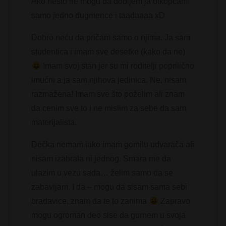
Ako nešto ne mogu da dobijem ja otkopčam
samo jedno dugmence i taadaaaa xD
Dobro neću da pričam samo o njima. Ja sam
studentica i imam sve desetke (kako da ne)
Imam svoj stan jer su mi roditelji poprilično
imućni a ja sam njihova jedinica. Ne, nisam
razmažena! Imam sve što poželim ali znam
da cenim sve to i ne mislim za sebe da sam
materijalista.
Dečka nemam iako imam gomilu udvarača ali
nisam izabrala ni jednog. Smara me da
ulazim u vezu sada… želim samo da se
zabavljam. I da – mogu da sisam sama sebi
bradavice, znam da te to zanima
Zapravo
mogu ogroman deo sise da gurnem u svoja