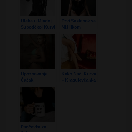
Uteha u Mladoj
Prvi Sastanak sa
Subotičkoj Kurvi
Nišlijkom
2. Deo
Upoznavanje
Kako Naći Kurvu
Čačak
– Kragujevčanka
Pančevka za