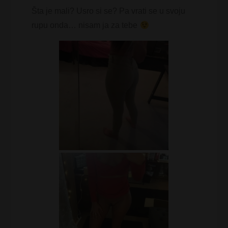
Šta je mali? Usro si se? Pa vrati se u svoju
rupu onda… nisam ja za tebe