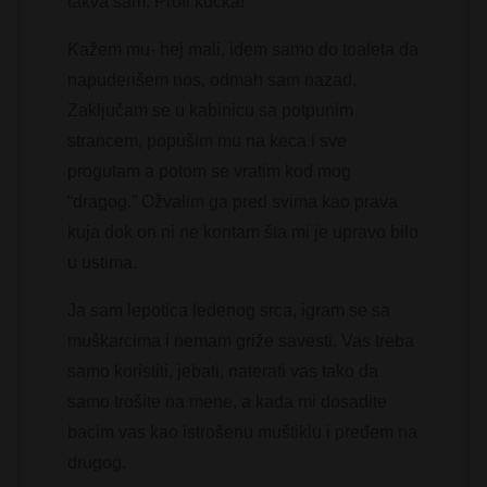
takva sam. Profi kučka!
Kažem mu- hej mali, idem samo do toaleta da
napuderišem nos, odmah sam nazad.
Zaključam se u kabinicu sa potpunim
strancem, popušim mu na keca i sve
progutam a potom se vratim kod mog
“dragog.” Ožvalim ga pred svima kao prava
kuja dok on ni ne kontam šta mi je upravo bilo
u ustima.
Ja sam lepotica ledenog srca, igram se sa
muškarcima i nemam griže savesti. Vas treba
samo koristiti, jebati, naterati vas tako da
samo trošite na mene, a kada mi dosadite
bacim vas kao istrošenu muštiklu i pređem na
drugog.