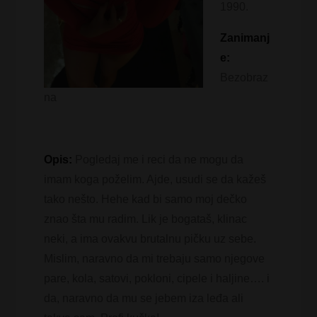
1990.
Zanimanj
e:
Bezobraz
na
Opis:
Pogledaj me i reci da ne mogu da
imam koga poželim. Ajde, usudi se da kažeš
tako nešto. Hehe kad bi samo moj dečko
znao šta mu radim. Lik je bogataš, klinac
neki, a ima ovakvu brutalnu pičku uz sebe.
Mislim, naravno da mi trebaju samo njegove
pare, kola, satovi, pokloni, cipele i haljine…. i
da, naravno da mu se jebem iza leđa ali