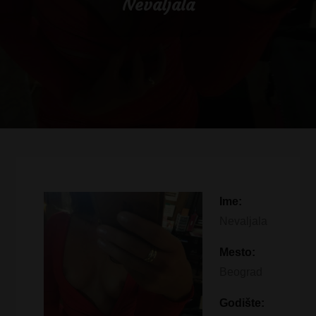
Nevaljala
Ime:
Nevaljala
Mesto:
Beograd
Godište: