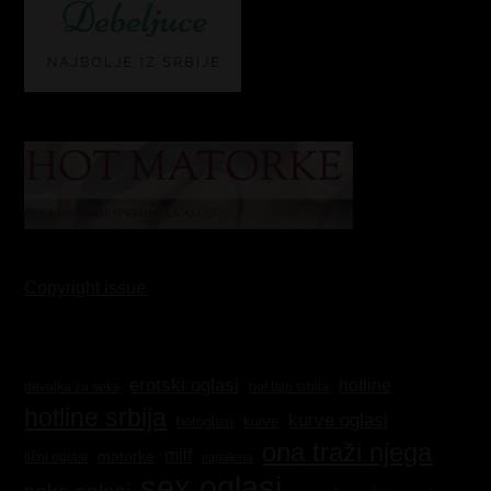
Copyright issue
erotski oglasi
hotline
hot lajn srbija
devojka za seks
hotline srbija
kurve oglasi
kurve
hotoglasi
ona traži njega
milf
matorke
lični oglasi
napaljena
sex oglasi