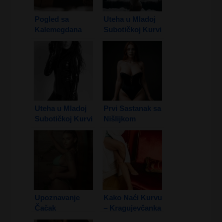
Pogled sa
Uteha u Mladoj
Kalemegdana
Subotičkoj Kurvi
1. Deo
Uteha u Mladoj
Prvi Sastanak sa
Subotičkoj Kurvi
Nišlijkom
2. Deo
Upoznavanje
Kako Naći Kurvu
Čačak
– Kragujevčanka