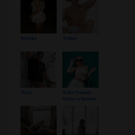
Monika
Srdjan
Džon
Kako Pronaći
Kurvu u Novom
Sadu