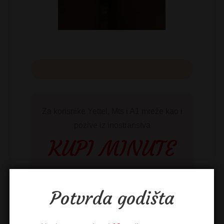
Za korisnike Yettel, Mts i A1 mreže kao i
pozive iz inostranstva
KUPI MINUTE
Odaberite paket:
Potvrda godišta