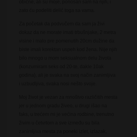
obične, ali su moje, ponosan sam na njih, i
zato ću podeliti delić toga sa vama.
Za početak da podvučem da sam ja živi
dokaz da ne morate imati trbušnjake, 2 metra
visine i malo pre pomenutih 20cm dužine da
biste imali korektan uspeh kod žena. Nije njih
bilo mnogo u mom seksualnom delu života
(konzumiram seks od 20-te, dakle 10ak
godina), ali je svaka na svoj način zanimljiva
i uzbudljiva, svaka nosi nešto svoje.
Moj život je vezan za mnoštvo različitih mesta
jer u jednom gradu živeo, u drugi išao na
faks, u trećem mi je većina rodbine, trenutno
živim u četvrtom a sve između su bila
zanimljiva mesta za poneki izlet, izlazak,