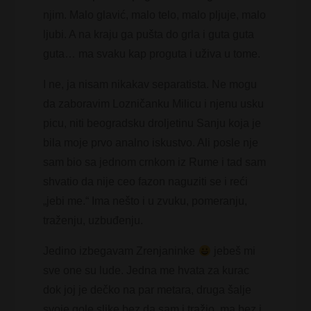
njim. Malo glavić, malo telo, malo pljuje, malo
ljubi. A na kraju ga pušta do grla i guta guta
guta… ma svaku kap proguta i uživa u tome.
I ne, ja nisam nikakav separatista. Ne mogu
da zaboravim Lozničanku Milicu i njenu usku
picu, niti beogradsku droljetinu Sanju koja je
bila moje prvo analno iskustvo. Ali posle nje
sam bio sa jednom crnkom iz Rume i tad sam
shvatio da nije ceo fazon naguziti se i reći
„jebi me.“ Ima nešto i u zvuku, pomeranju,
traženju, uzbuđenju.
Jedino izbegavam Zrenjaninke
jebeš mi
sve one su lude. Jedna me hvata za kurac
dok joj je dečko na par metara, druga šalje
svoje gole slike bez da sam i tražio, ma bez i