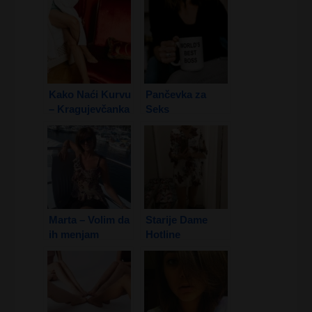
Kako Naći Kurvu
Pančevka za
– Kragujevčanka
Seks
Marta – Volim da
Starije Dame
ih menjam
Hotline