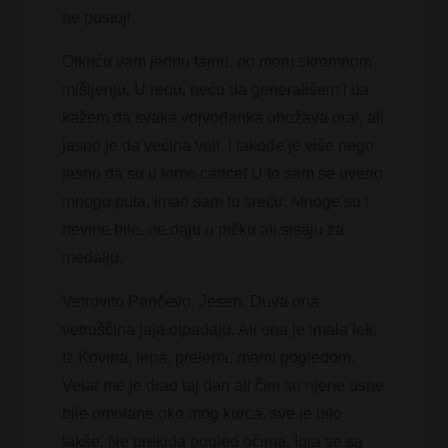
ne postoji.
Otkriću vam jednu tajnu, po mom skromnom
mišljenju. U redu, neću da generališem i da
kažem da svaka vojvođanka obožava oral, ali
jasno je da većina voli, i takođe je više nego
jasno da su u tome carice! U to sam se uverio
mnogo puta, imao sam tu sreću. Mnoge su i
nevine bile, ne daju u pičku ali sisaju za
medalju.
Vetrovito Pančevo. Jesen. Duva ona
vetruščina jaja otpadaju. Ali ona je imala lek.
Iz Kovina, lepa, prelepa, mami pogledom.
Vetar me je drao taj dan ali čim su njene usne
bile omotane oko mog kurca, sve je bilo
lakše. Ne prekida pogled očima. Igra se sa