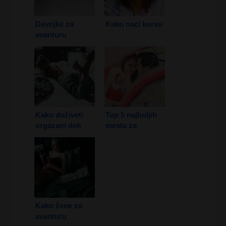
Devojke za
Kako naci kurvu
avanturu
Kako doživeti
Top 5 najboljih
orgazam dok
mesta za
Spavamo?
jebačine i
uzbudljiv seks
Kako žene za
avanturu