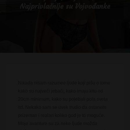
Najprivlačnije su Vojvođanke
Nikada nisam razumeo ljude koji pišu o tome
kako su najveći jebači, kako imaju kitu od
20cm minimum, kako su pojebali pola sveta
itd. Nekako sam se uvek trudio da ostanem
prizeman i realan koliko god je to moguće.
Moje avanture su za neke ljude možda