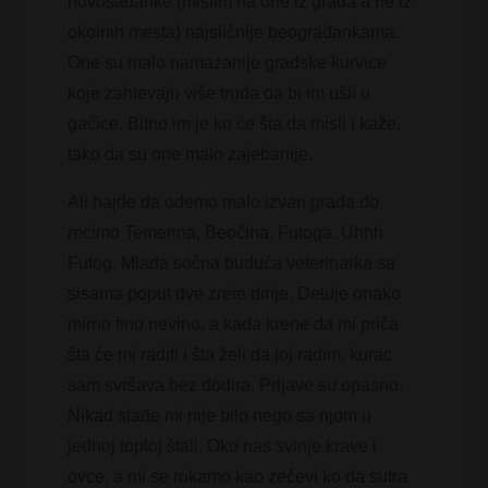
novosađanke (mislim na one iz grada a ne iz
okolnih mesta) najsličnije beograđankama.
One su malo namazanije gradske kurvice
koje zahtevaju više truda da bi im ušli u
gaćice. Bitno im je ko će šta da misli i kaže,
tako da su one malo zajebanije.
Ali hajde da odemo malo izvan grada do
recimo Temerina, Beočina, Futoga. Uhhh
Futog. Mlada sočna buduća veterinarka sa
sisama poput dve zrele dinje. Deluje onako
mirno fino nevino, a kada krene da mi priča
šta će mi raditi i šta želi da joj radim, kurac
sam svršava bez dodira. Prljave su opasno.
Nikad slađe mi nije bilo nego sa njom u
jednoj toploj štali. Oko nas svinje krave i
ovce, a mi se rokamo kao zečevi ko da sutra