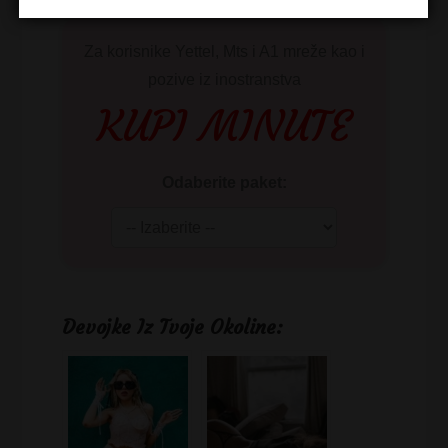
Za korisnike Yettel, Mts i A1 mreže kao i
pozive iz inostranstva
KUPI MINUTE
Odaberite paket:
Devojke Iz Tvoje Okoline: