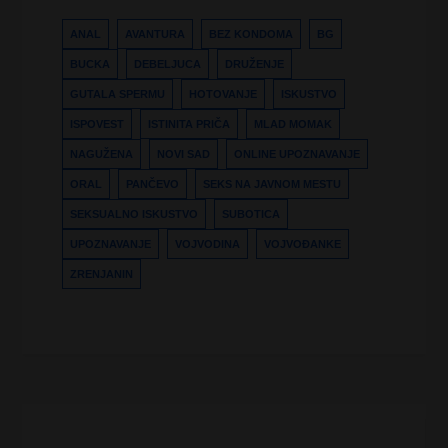
zamišljaju
savršenog
ANAL
AVANTURA
BEZ KONDOMA
BG
ljubavnika?
BUCKA
DEBELJUCA
DRUŽENJE
GUTALA SPERMU
HOTOVANJE
ISKUSTVO
ISPOVEST
ISTINITA PRIČA
MLAD MOMAK
NAGUŽENA
NOVI SAD
ONLINE UPOZNAVANJE
ORAL
PANČEVO
SEKS NA JAVNOM MESTU
SEKSUALNO ISKUSTVO
SUBOTICA
UPOZNAVANJE
VOJVODINA
VOJVOĐANKE
ZRENJANIN
Kretanje