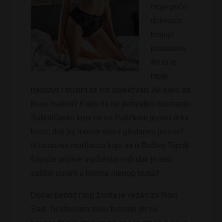
moje priče
delovaće
krajnje
pristrasno.
Ali to je
moje
iskustvo i trudim se biti objektivan. Ali kako da
ih ne hvalim? Kako da ne pohvalim bucmastu
Subotičanku koja mi na Palićkom jezeru drka
kurac dok joj mesim sise i gledam u jezero?
Ili famoznu madjaricu koja mi u Bačkoj Topoli
šapuće prljave mađarske reči dok je bez
zaštite punim u kolima njenog brata?
Dobar period mog života je vezan za Novi
Sad. Tu stavljam malu fusnotu jer su