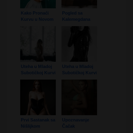
Kako Pronaći
Pogled sa
Kurvu u Novom
Kalemegdana
Sadu
Uteha u Mladoj
Uteha u Mladoj
Subotičkoj Kurvi
Subotičkoj Kurvi
1. Deo
2. Deo
Prvi Sastanak sa
Upoznavanje
Nišlijkom
Čačak