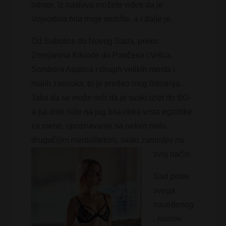
odmor. Iz naslova možete videti da je
Vojvodina bila moje sedište, a i dalje je.
Od Subotice do Novog Sada, preko
Zrenjanina Kikinde do Pančeva i Vršca,
Sombora Apatina i drugih velikih mesta i
malih zaseoka, to je predeo mog bitisanja.
Tako da se može reći da je svaki izlet do BG-
a pa dole niže na jug bila neka vrsta egzotike
za mene, upoznavanje sa nekim malo
drugačijim mentalitetom, svaki zanimljiv na
svoj način.
Sad posle
svega
navedenog
, naslov