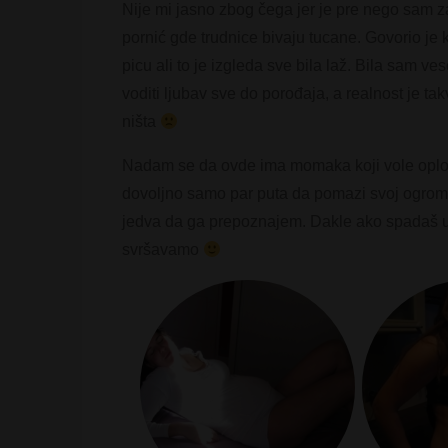
Nije mi jasno zbog čega jer je pre nego sam z
pornić gde trudnice bivaju tucane. Govorio je k
picu ali to je izgleda sve bila laž. Bila sam v
voditi ljubav sve do porođaja, a realnost je t
ništa
Nadam se da ovde ima momaka koji vole oplođe
dovoljno samo par puta da pomazi svoj ogroman
jedva da ga prepoznajem. Dakle ako spadaš u
svršavamo