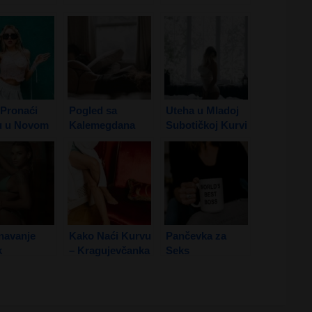
Pronaći
Pogled sa
Uteha u Mladoj
u u Novom
Kalemegdana
Subotičkoj Kurvi
1. Deo
navanje
Kako Naći Kurvu
Pančevka za
k
– Kragujevčanka
Seks