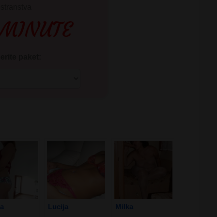
ostranstva
 MINUTE
rite paket:
a
Lucija
Milka