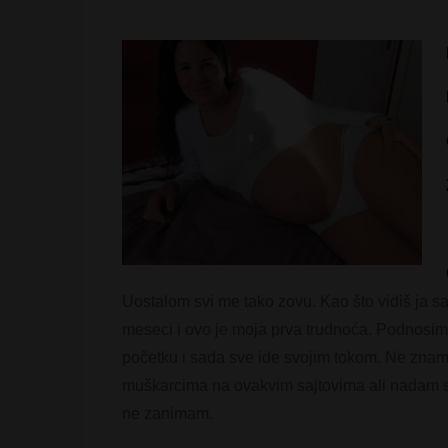
Uostalom svi me tako zovu. Kao što vidiš ja s
meseci i ovo je moja prva trudnoća. Podnosim 
početku i sada sve ide svojim tokom. Ne znam 
muškarcima na ovakvim sajtovima ali nadam s
ne zanimam.