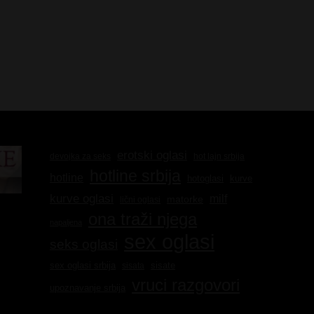
erotski oglasi
hot lajn srbija
devojka za seks
hotline srbija
hotline
kurve
hotoglasi
kurve oglasi
milf
matorke
lični oglasi
ona traži njega
napaljena
sex oglasi
seks oglasi
sex oglasi srbija
sisate
sisata
vruci razgovori
upoznavanje srbija