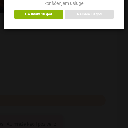
korišćenjem usluge
DA imam 18 god
Nemam 18 god
ts i A1 mreže kao i pozive iz