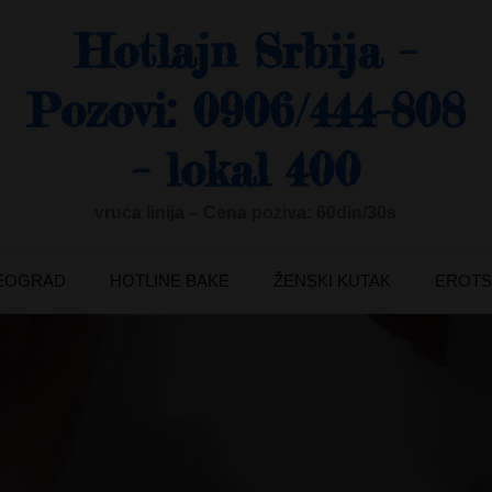
Hotlajn Srbija –
Pozovi: 0906/444-808
– lokal 400
vruća linija – Cena poziva: 60din/30s
BEOGRAD
HOTLINE BAKE
ŽENSKI KUTAK
EROTS