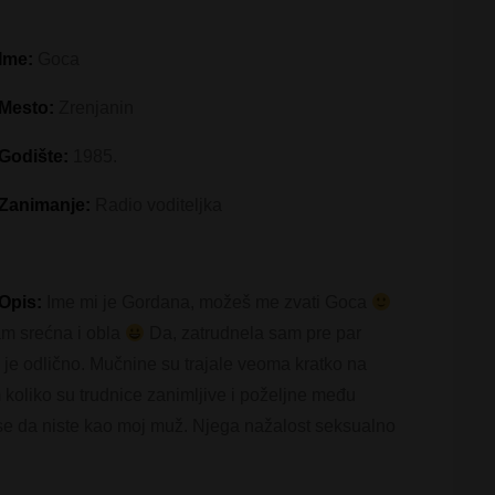
Ime:
Goca
Mesto:
Zrenjanin
Godište:
1985.
Zanimanje:
Radio voditeljka
Opis:
Ime mi je Gordana, možeš me zvati Goca
am srećna i obla
Da, zatrudnela sam pre par
je odlično. Mučnine su trajale veoma kratko na
koliko su trudnice zanimljive i poželjne među
e da niste kao moj muž. Njega nažalost seksualno