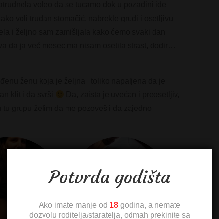
atrudnela voleo da se tucamo dok u pozadini ide
ako voli trudan stomačić, nabrekle grudi i osetljivu
esela i željno sam zamišljala kako ćemo svaki dan
akva da ja već mesecima nisam osetila strast, dodir…
nu ženu koja je željna i toliko napaljena da je
 klit i da svrši
Da, zaista je uvećan i preosetljiv,
 tu grupu želim da me pozoveš i da zajedno
Potvrda godišta
Ako imate manje od
18
godina, a nemate
dozvolu roditelja/staratelja, odmah prekinite sa