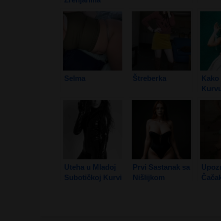
Selma
Štreberka
Kako 
Kurv
Sadu
Uteha u Mladoj
Prvi Sastanak sa
Upoz
Subotičkoj Kurvi
Nišlijkom
Čača
2. Deo