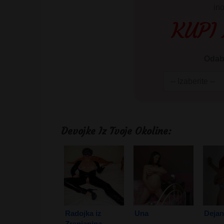
in
KUPI
Odabe
Devojke Iz Tvoje Okoline:
Radojka iz
Una
Dejan
Zrenjanina