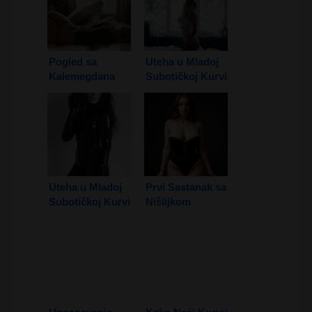
Pogled sa
Uteha u Mladoj
Kalemegdana
Subotičkoj Kurvi
1. Deo
Uteha u Mladoj
Prvi Sastanak sa
Subotičkoj Kurvi
Nišlijkom
2. Deo