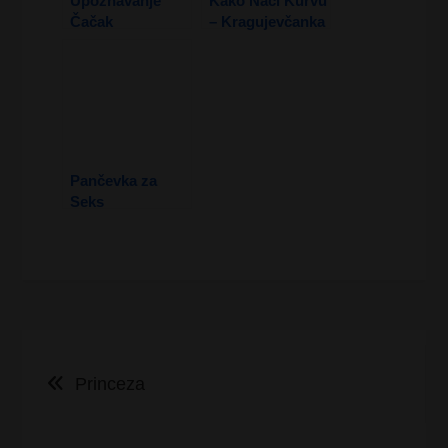
Upoznavanje
Kako Naći Kurvu
Čačak
– Kragujevčanka
Pančevka za
Seks
Kretanje
Princeza
članka