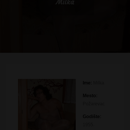
Milka
Ime:
Milka
Mesto:
Požarevac
Godište:
1955.