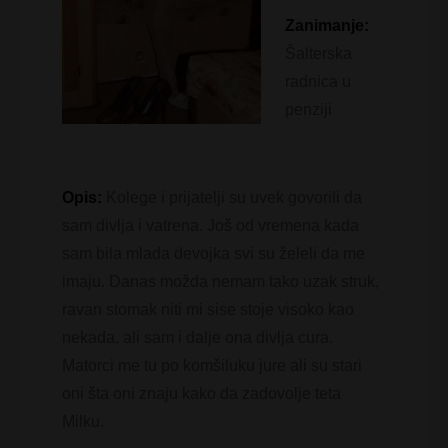
Zanimanje:
Šalterska
radnica u
penziji
Opis:
Kolege i prijatelji su uvek govorili da
sam divlja i vatrena. Još od vremena kada
sam bila mlada devojka svi su želeli da me
imaju. Danas možda nemam tako uzak struk,
ravan stomak niti mi sise stoje visoko kao
nekada, ali sam i dalje ona divlja cura.
Matorci me tu po komšiluku jure ali su stari
oni šta oni znaju kako da zadovolje teta
Milku.