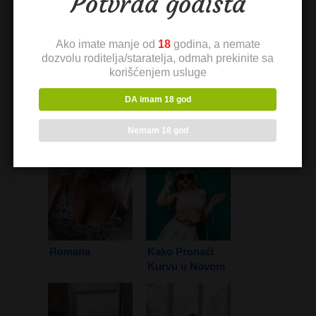
Potvrda godišta
Ako imate manje od
18
godina, a nemate
dozvolu roditelja/staratelja, odmah prekinite sa
korišćenjem usluge
DA imam 18 god
Laura
Nenad
Nemam 18 god
Romana
Kako Pronaći
Kurvu u Novom
Sadu