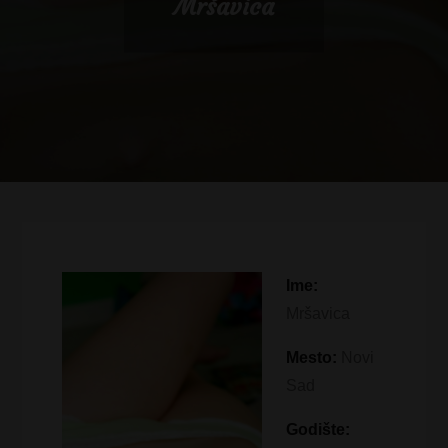
Mršavica
Ime:
Mršavica
Mesto:
Novi
Sad
Godište: