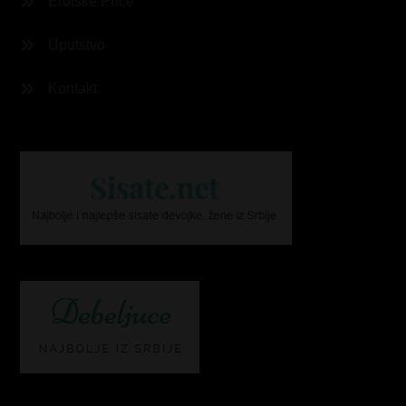
Erotske Priče
Uputstvo
Kontakt