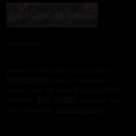
Copyright issue
erotski oglasi
hotline
hot lajn srbija
devojka za seks
hotline srbija
kurve oglasi
kurve
hotoglasi
ona traži njega
milf
matorke
lični oglasi
napaljena
sex oglasi
seks oglasi
sex oglasi srbija
sisata
vruci razgovori
sisate
upoznavanje srbija