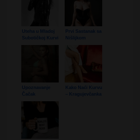
Uteha u Mladoj
Prvi Sastanak sa
Subotičkoj Kurvi
Nišlijkom
2. Deo
Upoznavanje
Kako Naći Kurvu
Čačak
– Kragujevčanka