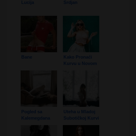
Lucija
Srdjan
Bane
Kako Pronaći
Kurvu u Novom
Sadu
Pogled sa
Uteha u Mladoj
Kalemegdana
Subotičkoj Kurvi
1. Deo