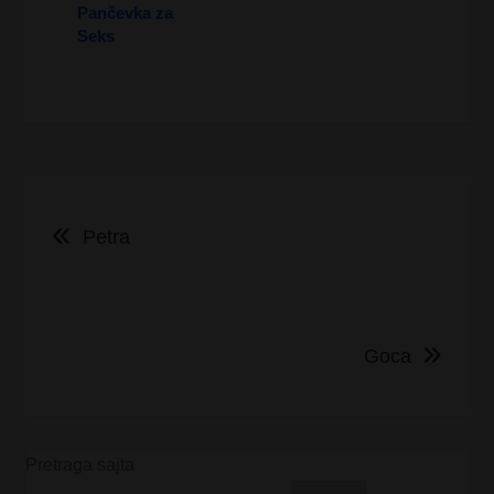
Pančevka za
Seks
Kretanje
Petra
članka
Goca
Pretraga sajta