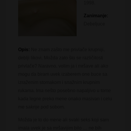
1998.
Zanimanje:
Debeljuce
Opis:
Ne znam zašto me privlače krupniji,
deblji likovi. Možda zato što se različitosti
privlače? Naravno, volim ja i mršave ali ako
mogu da biram uvek izaberem one buce sa
izraženim stomakom i snažnim krupnim
rukama. Ima nešto posebno napaljivo u tome
kada legne preko mene onako masivan i celu
me sakrije pod sobom.
Možda je to do mene ali svaki seks koji sam
imala uvek je sa mršavijim bilo … ne bih