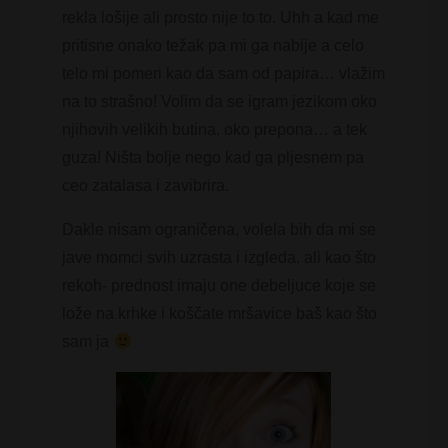
rekla lošije ali prosto nije to to. Uhh a kad me
pritisne onako težak pa mi ga nabije a celo
telo mi pomeri kao da sam od papira… vlažim
na to strašno! Volim da se igram jezikom oko
njihovih velikih butina, oko prepona… a tek
guza! Ništa bolje nego kad ga pljesnem pa
ceo zatalasa i zavibrira.
Dakle nisam ograničena, volela bih da mi se
jave momci svih uzrasta i izgleda, ali kao što
rekoh- prednost imaju one debeljuce koje se
lože na krhke i koščate mršavice baš kao što
sam ja