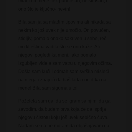
mlađi od mene, tek punoletan, neiskusan, i
ono što je ključno- nevin!
Bila sam ja sa mlađim tipovima ali nikada sa
nekim ko još uvek nije umočio. On povučen,
stidljiv, pomalo onako sakriven u sebe, reči
mu klještima vadila što se ono kaže. Ali
njegovi pogledi ka meni, iako pomalo
izgubljen videla sam vatru u njegovim očima.
Došla sam kući i odmah sam svršila misleći
na njega i znajući da baš tada i on drka na
mene! Bila sam sigurna u to!
Poželela sam ga, da se igram sa njim, da ga
zavodim, da budem prva koja će da isprlja
njegovu čistotu koju još uvek sebično čuva.
Nadam se da ne moram da objašnjavam da