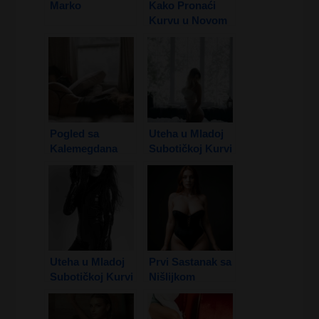
Marko
Kako Pronaći
Kurvu u Novom
Sadu
Pogled sa
Uteha u Mladoj
Kalemegdana
Subotičkoj Kurvi
1. Deo
Uteha u Mladoj
Prvi Sastanak sa
Subotičkoj Kurvi
Nišlijkom
2. Deo