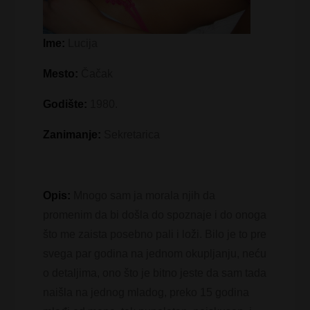
Ime:
Lucija
Mesto:
Čačak
Godište:
1980.
Zanimanje:
Sekretarica
Opis:
Mnogo sam ja morala njih da
promenim da bi došla do spoznaje i do onoga
što me zaista posebno pali i loži. Bilo je to pre
svega par godina na jednom okupljanju, neću
o detaljima, ono što je bitno jeste da sam tada
naišla na jednog mladog, preko 15 godina