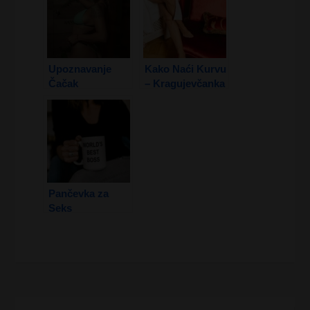
Upoznavanje
Kako Naći Kurvu
Čačak
– Kragujevčanka
Pančevka za
Seks