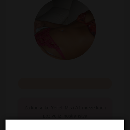
Za korisnike Yettel, Mts i A1 mreže kao i
pozive iz inostranstva
KUPI MINUTE