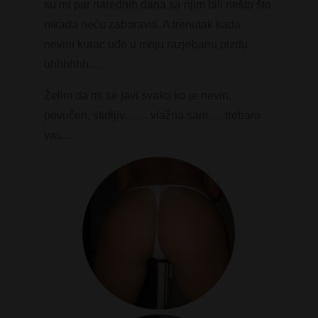
su mi par narednih dana sa njim bili nešto što
nikada neću zaboraviti. A trenutak kada
nevini kurac uđe u moju razjebanu pizdu
uhhhhhh….
Želim da mi se javi svako ko je nevin,
povučen, stidljiv…… vlažna sam…. trebam
vas….