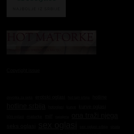
Copyright issue
erotski oglasi
hotline
hot lajn srbija
devojka za seks
hotline srbija
kurve oglasi
kurve
hotoglasi
ona traži njega
milf
matorke
lični oglasi
napaljena
sex oglasi
seks oglasi
sex oglasi srbija
sisata