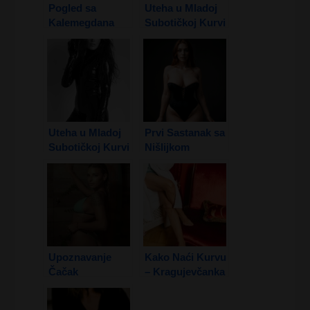
Pogled sa
Uteha u Mladoj
Kalemegdana
Subotičkoj Kurvi
1. Deo
Uteha u Mladoj
Prvi Sastanak sa
Subotičkoj Kurvi
Nišlijkom
2. Deo
Upoznavanje
Kako Naći Kurvu
Čačak
– Kragujevčanka