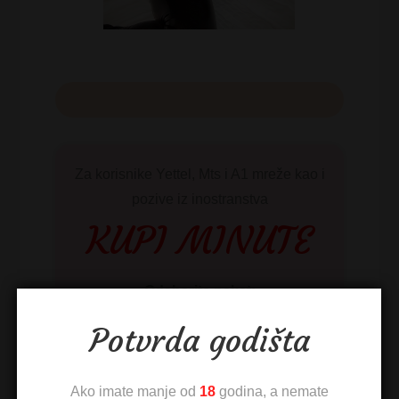
Za korisnike Yettel, Mts i A1 mreže kao i
pozive iz inostranstva
KUPI MINUTE
Odaberite paket:
Potvrda godišta
Ako imate manje od
18
godina, a nemate