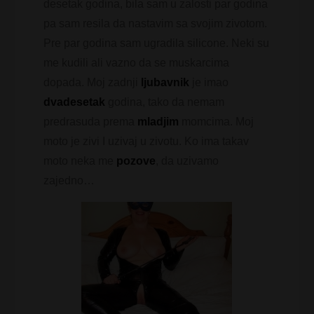
desetak godina, bila sam u zalosti par godina
pa sam resila da nastavim sa svojim zivotom.
Pre par godina sam ugradila silicone. Neki su
me kudili ali vazno da se muskarcima
dopada. Moj zadnji
ljubavnik
je imao
dvadesetak
godina, tako da nemam
predrasuda prema
mladjim
momcima. Moj
moto je zivi I uzivaj u zivotu. Ko ima takav
moto neka me
pozove
, da uzivamo
zajedno…