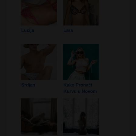
Lucija
Lara
Srdjan
Kako Pronaći
Kurvu u Novom
Sadu