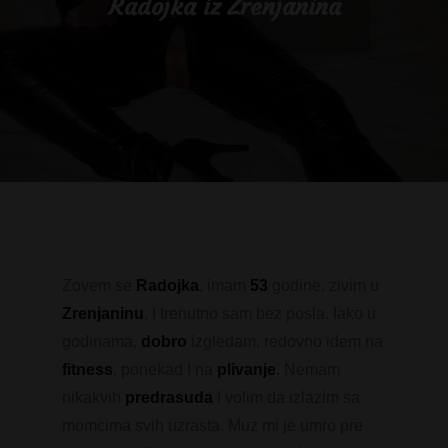
Radojka iz Zrenjanina
Zovem se
Radojka
, imam
53
godine, zivim u
Zrenjaninu
, I trenutno sam bez posla. Iako u
godinama,
dobro
izgledam, redovno idem na
fitness
, ponekad I na
plivanje
. Nemam
nikakvih
predrasuda
I volim da izlazim sa
momcima svih uzrasta. Muz mi je umro pre