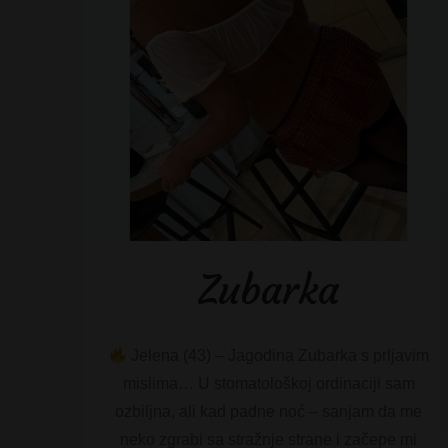
Zubarka
Jelena (43) – Jagodina Zubarka s prljavim
mislima… U stomatološkoj ordinaciji sam
ozbiljna, ali kad padne noć – sanjam da me
neko zgrabi sa stražnje strane i začepe mi