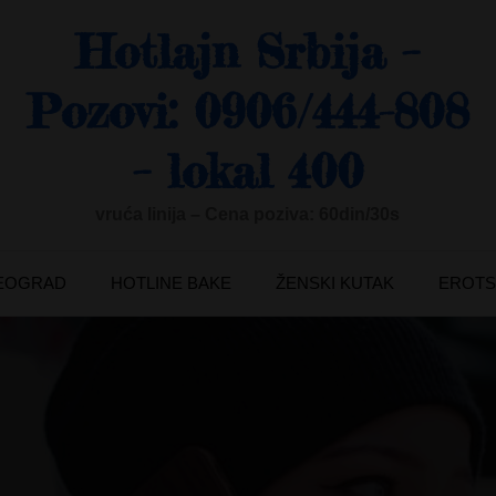
Hotlajn Srbija –
Pozovi: 0906/444-808
– lokal 400
vruća linija – Cena poziva: 60din/30s
BEOGRAD
HOTLINE BAKE
ŽENSKI KUTAK
EROTS