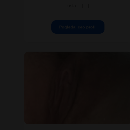
usta… […]
Pogledaj ceo profil