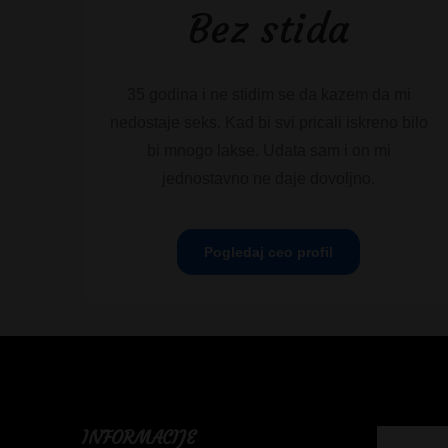
Bez stida
35 godina i ne stidim se da kazem da mi
nedostaje seks. Kad bi svi pricali iskreno bilo
bi mnogo lakse. Udata sam i on mi
jednostavno ne daje dovoljno.
Pogledaj ceo profil
INFORMACIJE