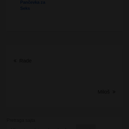
Pančevka za
Seks
Kretanje
Rade
članka
Miloš
Pretraga sajta