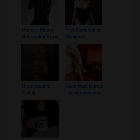
Uteha u Mladoj
Prvi Sastanak sa
Subotičkoj Kurvi
Nišlijkom
2. Deo
Upoznavanje
Kako Naći Kurvu
Čačak
– Kragujevčanka