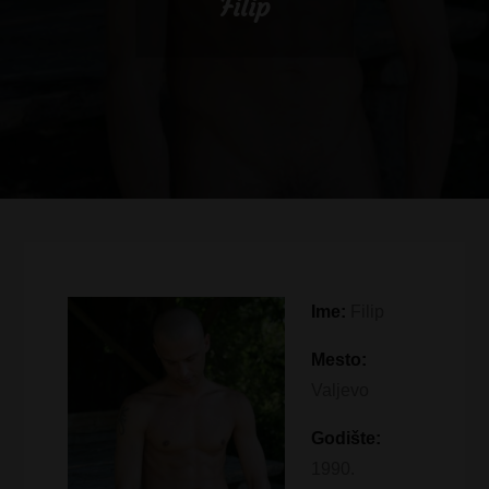
Filip
Ime:
Filip
Mesto:
Valjevo
Godište:
1990.