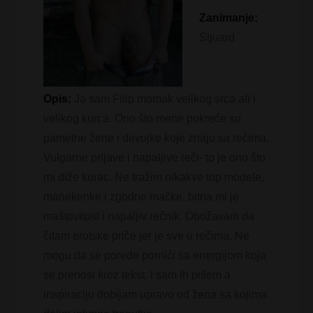
Zanimanje:
Stjuard
Opis:
Ja sam Filip momak velikog srca ali i
velikog kurca. Ono što mene pokreće su
pametne žene i devojke koje znaju sa rečima.
Vulgarne prljave i napaljive reči- to je ono što
mi diže kurac. Ne tražim nikakve top modele,
manekenke i zgodne mačke, bitna mi je
maštovitost i napaljiv rečnik. Obožavam da
čitam erotske priče jer je sve u rečima. Ne
mogu da se porede pornići sa energijom koja
se prenosi kroz tekst. I sam ih pišem a
inspiraciju dobijam upravo od žena sa kojima