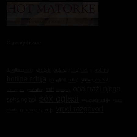
Copyright issue
erotski oglasi
hotline
hot lajn srbija
devojka za seks
hotline srbija
kurve oglasi
kurve
hotoglasi
ona traži njega
milf
matorke
lični oglasi
napaljena
sex oglasi
seks oglasi
sex oglasi srbija
sisata
vruci razgovori
sisate
upoznavanje srbija