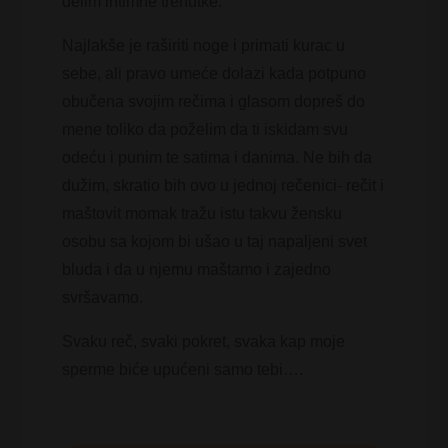
delim intimne trenutke.
Najlakše je raširiti noge i primati kurac u
sebe, ali pravo umeće dolazi kada potpuno
obučena svojim rečima i glasom dopreš do
mene toliko da poželim da ti iskidam svu
odeću i punim te satima i danima. Ne bih da
dužim, skratio bih ovo u jednoj rečenici- rečit i
maštovit momak tražu istu takvu žensku
osobu sa kojom bi ušao u taj napaljeni svet
bluda i da u njemu maštamo i zajedno
svršavamo.
Svaku reč, svaki pokret, svaka kap moje
sperme biće upućeni samo tebi….