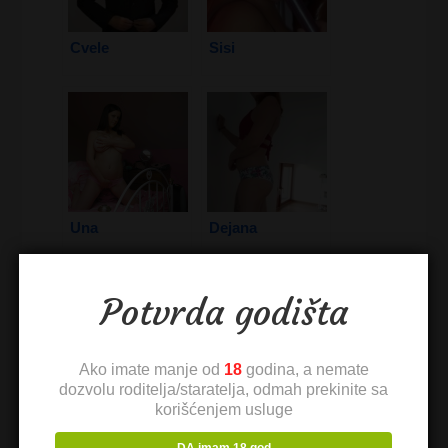
Cvele
Sisi
Una
Dejana
Potvrda godišta
Ako imate manje od
18
godina, a nemate
dozvolu roditelja/staratelja, odmah prekinite sa
Milka
Bane
korišćenjem usluge