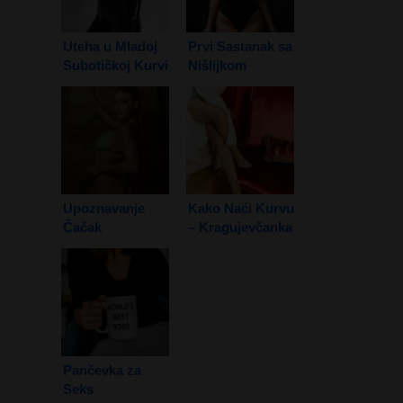
Uteha u Mladoj
Prvi Sastanak sa
Subotičkoj Kurvi
Nišlijkom
2. Deo
Upoznavanje
Kako Naći Kurvu
Čačak
– Kragujevčanka
Pančevka za
Seks