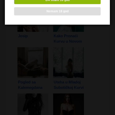
DA imam 18 god
Nemam 18 god
Josip
Kako Pronaći
Kurvu u Novom
Sadu
Pogled sa
Uteha u Mladoj
Kalemegdana
Subotičkoj Kurvi
1. Deo