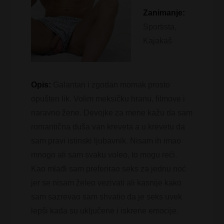
Zanimanje:
Sportista,
Kajakaš
Opis:
Galantan i zgodan momak prosto
opušten lik. Volim meksičku hranu, filmove i
naravno žene. Devojke za mene kažu da sam
romantična duša van kreveta a u krevetu da
sam pravi istinski ljubavnik. Nisam ih imao
mnogo ali sam svaku voleo, to mogu reći.
Kao mlađi sam preferirao seks za jednu noć
jer se nisam želeo vezivati ali kasnije kako
sam sazrevao sam shvatio da je seks uvek
lepši kada su uključene i iskrene emocije.