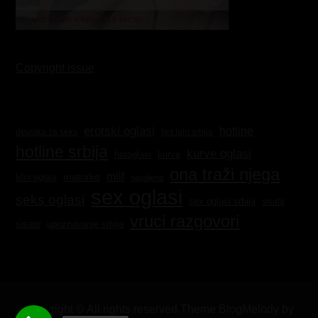
Copyright issue
erotski oglasi
hotline
hot lajn srbija
devojka za seks
hotline srbija
kurve oglasi
kurve
hotoglasi
ona traži njega
milf
matorke
lični oglasi
napaljena
sex oglasi
seks oglasi
sex oglasi srbija
sisata
vruci razgovori
sisate
upoznavanje srbija
Copyright © All rights reserved.Theme BlogMelody by