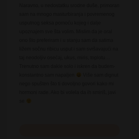
Naravno, u nedostatku srodne duše, primoran
sam na mnogo masturbiranja i povremenog
usputnog seksa pomoću kojeg i dalje
upoznajem sve šta volim. Mislim da je oral
ono što preferiram i u stanju sam da satima
ližem sočnu ribicu usput i sam svršavajući na
taj neodoljiv osećaj, ukus, miris, toplotu…
Trenutno sam dakle solo i iskren da budem-
konstantno sam napaljen
Više sam dignut
nego spušten što ti dovoljno govori kako mi
hormoni rade. Ako bi volela da ih smiriš, javi
se