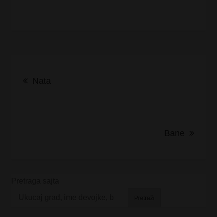
Kretanje
Nata
članka
Bane
Pretraga sajta
Pretraži