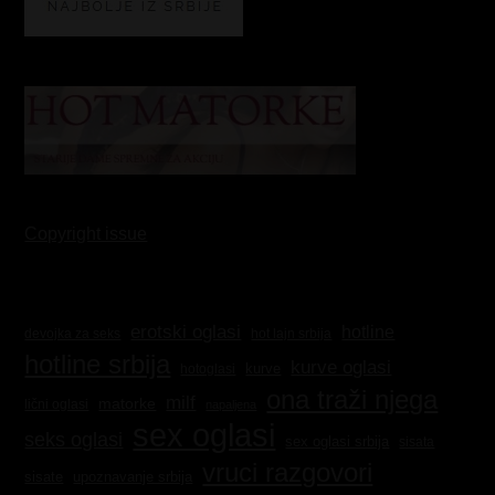
Copyright issue
erotski oglasi
hotline
hot lajn srbija
devojka za seks
hotline srbija
kurve oglasi
kurve
hotoglasi
ona traži njega
milf
matorke
lični oglasi
napaljena
sex oglasi
seks oglasi
sex oglasi srbija
sisata
vruci razgovori
sisate
upoznavanje srbija