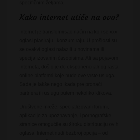
specifičnim željama.
Kako internet utiče na ovo?
Internet je transformisao način na koji se xxx
oglasi plasiraju i konzumiraju. U prošlosti su
se ovakvi oglasi nalazili u novinama ili
specijalizovanim časopisima. Ali sa pojavom
interneta, došlo je do eksponencijalnog rasta
online platformi koje nude ove vrste usluga.
Sada je lakše nego ikada pre pronaći
partnera ili uslugu putem nekoliko klikova.
Društvene mreže, specijalizovani forumi,
aplikacije za upoznavanje, i pornografske
stranice omogućile su široku distribuciju ovih
oglasa. Internet nudi bezbroj opcija – od