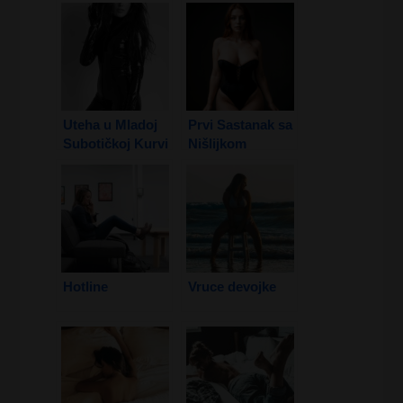
Sadu
Uteha u Mladoj
Prvi Sastanak sa
Subotičkoj Kurvi
Nišlijkom
2. Deo
Hotline
Vruce devojke