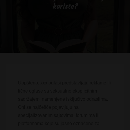
koriste?
Uopšteno, xxx oglasi predstavljaju reklame ili
lične oglase sa seksualno eksplicitnim
sadržajem, namenjene isključivo odraslima.
Oni se najčešće pojavljuju na
specijalizovanim sajtovima, forumima ili
platformama koje su jasno označene za