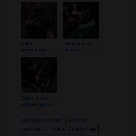
Zrele dame i
gole matorke
Vrući razgovori
traže mlađe
muškarce!
Kako
Kako žene za
gospodarica
avanturu
femdom može da
zamišljaju
vam zadovolji
savršenog
sve skrivene
ljubavnika?
fantazije?
Zašto volimo
prljave matore
kurve u krevetu?
DEVOJKE ZA AVANTURU
HOT LAJN
KURVA SRBIJA
KURVE
KURVE ZA SEX