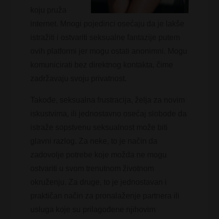
koju pruža
internet. Mnogi pojedinci osećaju da je lakše
istražiti i ostvariti seksualne fantazije putem
ovih platformi jer mogu ostati anonimni. Mogu
komunicirati bez direktnog kontakta, čime
zadržavaju svoju privatnost.
Takođe, seksualna frustracija, želja za novim
iskustvima, ili jednostavno osećaj slobode da
istraže sopstvenu seksualnost može biti
glavni razlog. Za neke, to je način da
zadovolje potrebe koje možda ne mogu
ostvariti u svom trenutnom životnom
okruženju. Za druge, to je jednostavan i
praktičan način za pronalaženje partnera ili
usluga koje su prilagođene njihovim