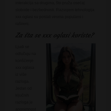
interakcija sa drugima, što pruža osećaj
slobode i bezbednosti. Razvojem tehnologija
xxx oglasi su postali veoma popularni i
rašireni.
Za šta se xxx oglasi koriste?
Ljudi se
odlučuju na
korišćenje
xxx oglasa
iz više
razloga.
Jedan od
ključnih
razloga je
anonimnost