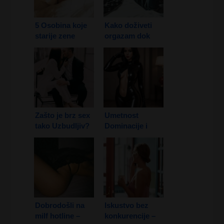
5 Osobina koje
Kako doživeti
starije zene
orgazam dok
Zaista traze kod
Spavamo?
Muskarca
Zašto je brz sex
Umetnost
tako Uzbudljiv?
Dominacije i
Fetiša – femdom
srbija BDSM
Dobrodošli na
Iskustvo bez
milf hotline –
konkurencije –