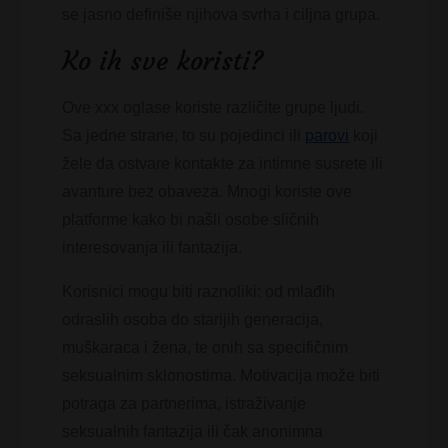
se jasno definiše njihova svrha i ciljna grupa.
Ko ih sve koristi?
Ove xxx oglase koriste različite grupe ljudi.
Sa jedne strane, to su pojedinci ili
parovi
koji
žele da ostvare kontakte za intimne susrete ili
avanture bez obaveza. Mnogi koriste ove
platforme kako bi našli osobe sličnih
interesovanja ili fantazija.
Korisnici mogu biti raznoliki: od mlađih
odraslih osoba do starijih generacija,
muškaraca i žena, te onih sa specifičnim
seksualnim sklonostima. Motivacija može biti
potraga za partnerima, istraživanje
seksualnih fantazija ili čak anonimna