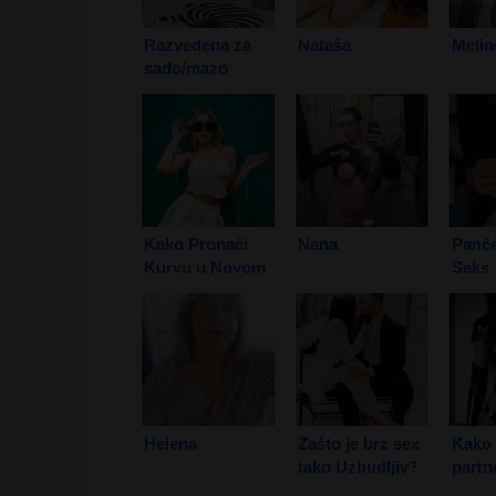
Razvedena za
Nataša
Melin
sado/mazo
odnose
Kako Pronaći
Nana
Panče
Kurvu u Novom
Seks
Sadu
Helena
Zašto je brz sex
Kako 
tako Uzbudljiv?
partn
posta