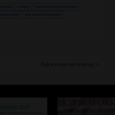
darica –
EOGRAD
KURVICE
ONA TRAZI NJEGA BEOGRAD
om Vodič
ASI BEOGRAD
SEXI ADRESAR BEOGRAD
Željna svega zabranjenog