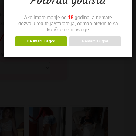
Potvrda godišta
ts i A1 mreže kao i pozive iz
Ako imate manje od
18
godina, a nemate
ostranstva
dozvolu roditelja/staratelja, odmah prekinite sa
korišćenjem usluge
 MINUTE
DA imam 18 god
Nemam 18 god
rite paket: