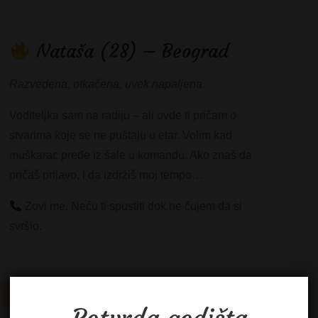
Nataša (28) – Beograd
Razvedena, otkačena, uvek napaljena.
Voditeljka sam na radiju – ali ovde ti pričam o
stvarima koje se ne puštaju u etar. Volim kad
muškarac pređe iz šale u komandu. Ako znaš da
pričaš prljavo, i da izdržiš moj tempo…
Zovi me. Neću ti spustiti dok ne čujem da si
svršio.