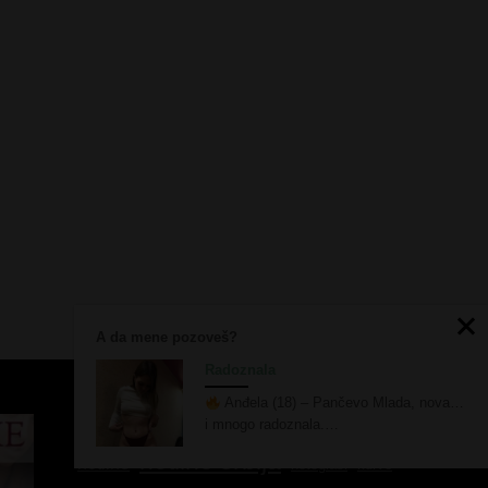
A da mene pozoveš?
Radoznala
Anđela (18) – Pančevo Mlada, nova…
i mnogo radoznala.…
erotski oglasi
hot lajn srbija
devojka za seks
hotline srbija
hotline
kurve
hotoglasi