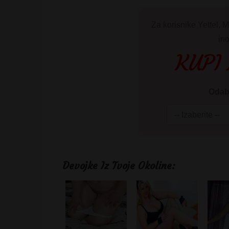
Za korisnike Yettel, M
in
KUPI
Odabe
Devojke Iz Tvoje Okoline: