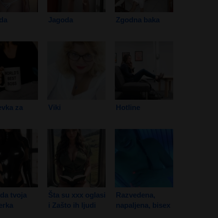
da
Jagoda
Zgodna baka
vka za
Viki
Hotline
da tvoja
Šta su xxx oglasi
Razvedena,
erka
i Zašto ih ljudi
napaljena, bisex
ne
koriste?