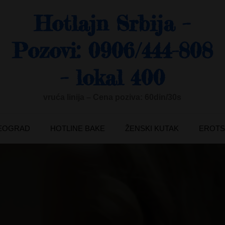
Hotlajn Srbija –
Pozovi: 0906/444-808
– lokal 400
vruća linija – Cena poziva: 60din/30s
BEOGRAD
HOTLINE BAKE
ŽENSKI KUTAK
EROTS