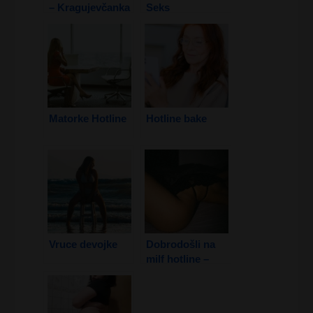
– Kragujevčanka
Seks
Matorke Hotline
Hotline bake
Vruce devojke
Dobrodošli na
milf hotline –
Zrele dame i
Vrući razgovori