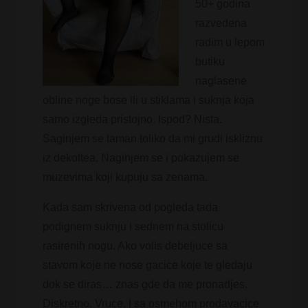
50+ godina
razvedena
radim u lepom
butiku
naglasene
obline noge bose ili u stiklama i suknja koja
samo izgleda pristojno. Ispod? Nista.
Saginjem se taman toliko da mi grudi iskliznu
iz dekoltea. Naginjem se i pokazujem se
muzevima koji kupuju sa zenama.
Kada sam skrivena od pogleda tada
podignem suknju i sednem na stolicu
rasirenih nogu. Ako volis debeljuce sa
stavom koje ne nose gacice koje te gledaju
dok se diras… znas gde da me pronadjes.
Diskretno. Vruce. I sa osmehom prodavacice