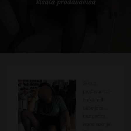
Sisata prodavacica
Sisata
prodavacica –
crnka milf
debeljuca…
bez gacica
ispod suknje!