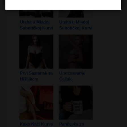
Uteha u Mladoj
Uteha u Mladoj
Subotičkoj Kurvi
Subotičkoj Kurvi
1. Deo
2. Deo
Prvi Sastanak sa
Upoznavanje
Nišlijkom
Čačak
Kako Naći Kurvu
Pančevka za