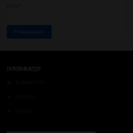
Email*
INFORMACIJE
Erotske Priče
Uputstvo
Kontakt