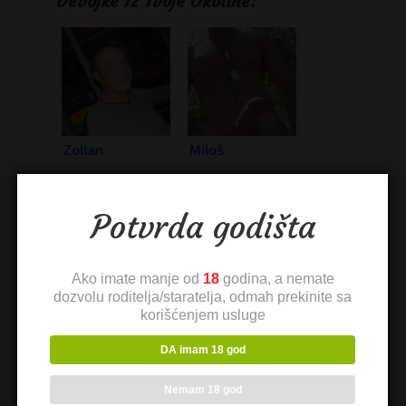
Devojke Iz Tvoje Okoline:
Zoltan
Miloš
Potvrda godišta
Ako imate manje od
18
godina, a nemate
dozvolu roditelja/staratelja, odmah prekinite sa
Kako Pronaći
Pogled sa
korišćenjem usluge
Kurvu u Novom
Kalemegdana
DA imam 18 god
Sadu
Nemam 18 god