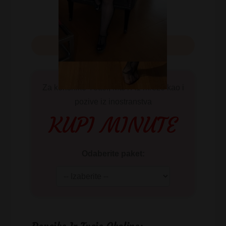
Za korisnike Yettel, Mts i A1 mreže kao i
pozive iz inostranstva
KUPI MINUTE
Odaberite paket: