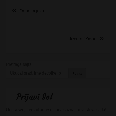
Kretanje
Debeloguza
članka
Jecula 19god
Pretraga sajta
Pretraži
Prijavi Se!
Unesi svoju email adresu i prvi saznaj novosti sa sajta!