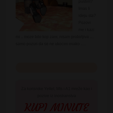
pustim?
Imas li
ideju sta?
Pozovi
me i kazi
mi .. moze bilo koji zanr, nisam probirljiva …
samo pozuri da se ne ukocim ovako ….
Za korisnike Yettel, Mts i A1 mreže kao i
pozive iz inostranstva
KUPI MINUTE