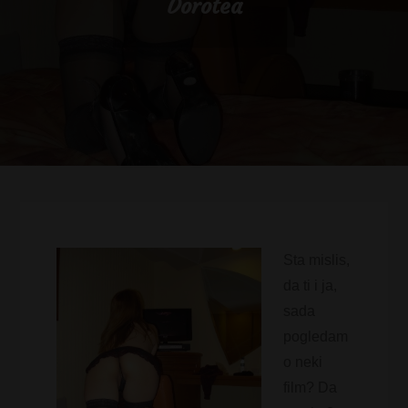
Dorotea
Sta mislis,
da ti i ja,
sada
pogledam
o neki
film? Da