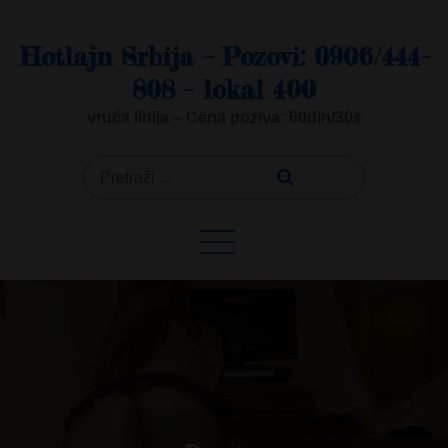
Skip
to
Hotlajn Srbija – Pozovi: 0906/444-
content
808 – lokal 400
vruća linija – Cena poziva: 60din/30s
Search
for: