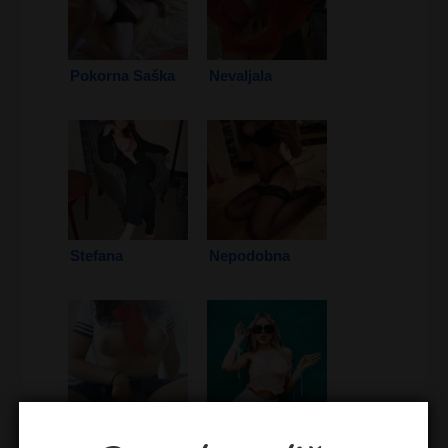
Pokorna Saška
Nevaljala
Stefana
Nepodobna
Studentica
Kako Pronaći