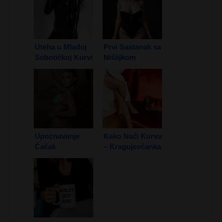
Uteha u Mladoj
Prvi Sastanak sa
Subotičkoj Kurvi
Nišlijkom
2. Deo
Upoznavanje
Kako Naći Kurvu
Čačak
– Kragujevčanka