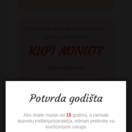
Za korisnike Yettel, Mts i A1 mreže kao i
pozive iz inostranstva
KUPI MINUTE
Odaberite paket:
Potvrda godišta
Devojke Iz Tvoje Okoline:
Ako imate manje od
18
godina, a nemate
dozvolu roditelja/staratelja, odmah prekinite sa
korišćenjem usluge