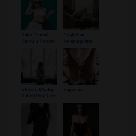
Kako Pronaći
Pogled sa
Kurvu u Novom
Kalemegdana
Sadu
Uteha u Mladoj
Pegavica
Subotičkoj Kurvi
1. Deo