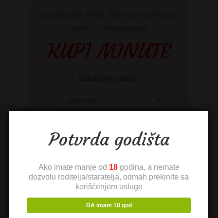
Za korisnike Yettel, Mts i A1 mreže kao i
pozive iz inostranstva
KUPI MINUTE
Odaberite paket:
Potvrda godišta
Devojke Iz Tvoje Okoline:
Ako imate manje od
18
godina, a nemate
dozvolu roditelja/staratelja, odmah prekinite sa
korišćenjem usluge
DA imam 18 god