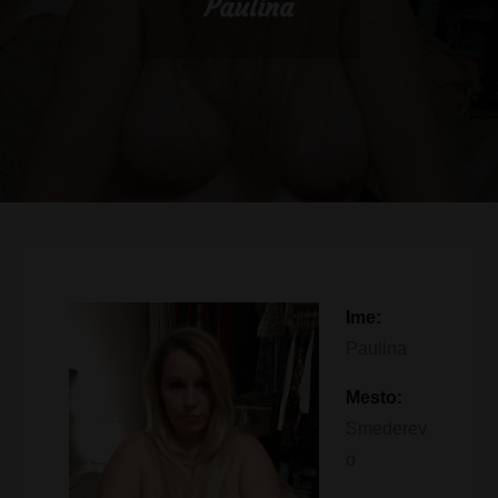
Paulina
Ime:
Paulina
Mesto:
Smederev
o