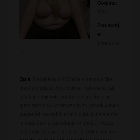
Godište:
1981.
Zanimanj
e:
Ekonomis
ta
Opis
: Napaljena 24h! Debela mamica čija
masna pizda je uvek mokra. Pale me kurati
muškarci koji vole analni seks pošto mi je
guza spremna i podmazana za razvaljivanje i
punjenje! Ne vadim analni dildo iz čmara čak
ni kada sam u kancelariji na poslu, ili kada
šetam ulicom, uvek je u meni. Volim slatko i