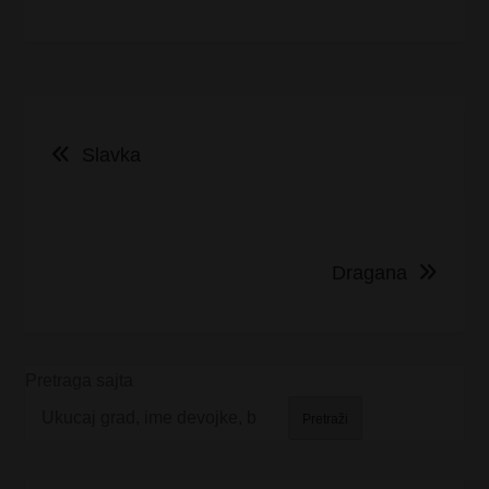
Kretanje
Slavka
članka
Dragana
Pretraga sajta
Pretraži