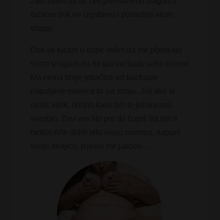
zato želim da se celi premažemo šlagom i
tucamo dok ne izgubimo i poslednji atom
snage.
Dok se tucam u dupe volim da me pljeskaju
svom snagom da mi guzovi budu jarko crveni!
Ma nema bolje jebačice od buckaste
napaljene mamice to svi znaju. Još ako si
mlad, velik, uhhhh kako bih te jebala nisi
svestan. Zovi me što pre da čuješ šta bih ti
radila! Ahh ahhh jebi svoju mamicu, napuni
svoju droljicu, pljesni me jakooo…