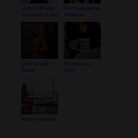
Uteha u Mladoj
Prvi Sastanak sa
Subotičkoj Kurvi
Nišlijkom
2. Deo
Upoznavanje
Pančevka za
Čačak
Seks
Matorke Hotline