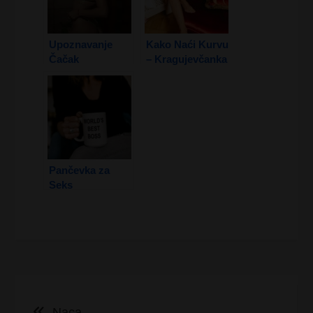
Upoznavanje
Kako Naći Kurvu
Čačak
– Kragujevčanka
Pančevka za
Seks
Kretanje
Naca