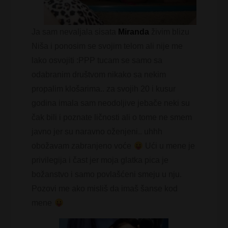
Ja sam nevaljala sisata
Miranda
živim blizu
Niša i ponosim se svojim telom ali nije me
lako osvojiti :PPP tucam se samo sa
odabranim društvom nikako sa nekim
propalim klošarima.. za svojih 20 i kusur
godina imala sam neodoljive jebače neki su
čak bili i poznate ličnosti ali o tome ne smem
javno jer su naravno oženjeni.. uhhh
obožavam zabranjeno voće
Ući u mene je
privilegija i čast jer moja glatka pica je
božanstvo i samo povlašćeni smeju u nju.
Pozovi me ako misliš da imaš šanse kod
mene