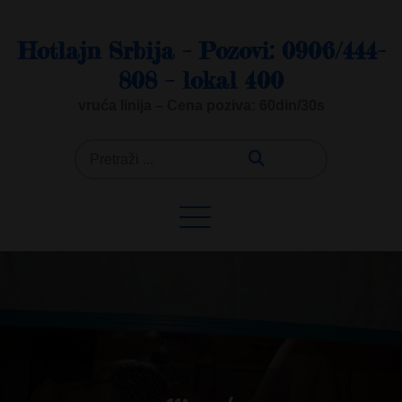
Skip
to
Hotlajn Srbija – Pozovi: 0906/444-
content
808 – lokal 400
vruća linija – Cena poziva: 60din/30s
Search
for: