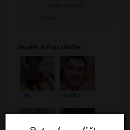
Odaberite paket:
Devojke Iz Tvoje Okoline:
Dora
Slobodan