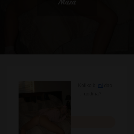
Maza
Koliko bi
mi
dao
… godina?