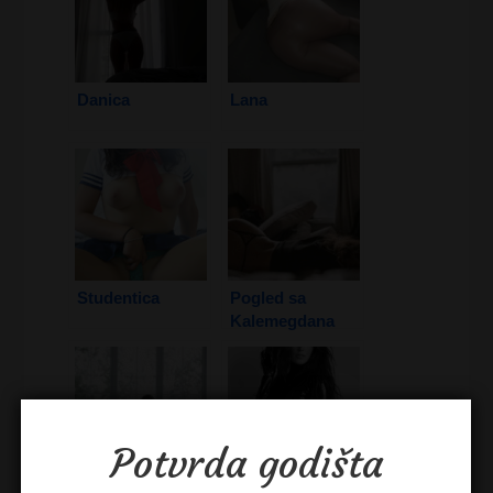
Danica
Lana
Studentica
Pogled sa
Kalemegdana
Potvrda godišta