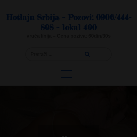
Skip
to
Hotlajn Srbija – Pozovi: 0906/444-
content
808 – lokal 400
vruća linija – Cena poziva: 60din/30s
Search
for: