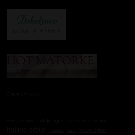
Copyright issue
erotski oglasi
hotline
hot lajn srbija
devojka za seks
hotline srbija
kurve oglasi
kurve
hotoglasi