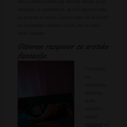
Ako si među onima koji žele da istraže svoje
fantazije sa partnerkom, ali nisi siguran kako,
na pravom si mestu. Saznaj kako da to uradiš
na bezbedan i prijatan način, ovo je pravi
vodič za tebe.
Otvoren razgovor za erotske
fantazije.
Prvi korak
ka
ispunjenju
fantazija
jeste
otvoren i
iskren
razgovor
sa