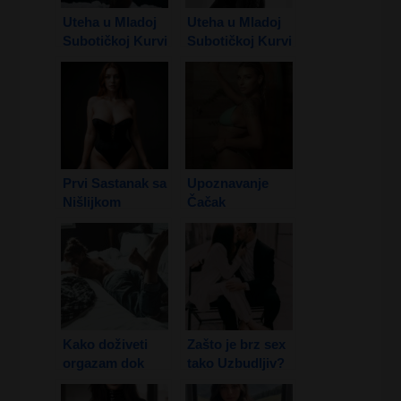
Uteha u Mladoj
Uteha u Mladoj
Subotičkoj Kurvi
Subotičkoj Kurvi
1. Deo
2. Deo
Prvi Sastanak sa
Upoznavanje
Nišlijkom
Čačak
Kako doživeti
Zašto je brz sex
orgazam dok
tako Uzbudljiv?
Spavamo?