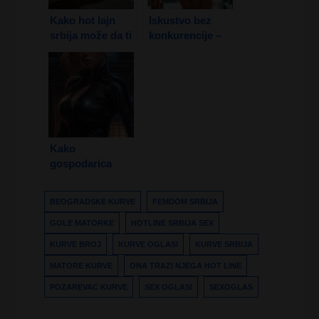
Kako hot lajn
Iskustvo bez
srbija može da ti
konkurencije –
Promeni život?
gole matorke
traže mlađe
muškarce!
Kako
gospodarica
femdom može da
vam zadovolji
BEOGRADSKE KURVE
FEMDOM SRBIJA
sve skrivene
fantazije?
GOLE MATORKE
HOTLINE SRBIJA SEX
KURVE BROJ
KURVE OGLASI
KURVE SRBIJA
MATORE KURVE
ONA TRAZI NJEGA HOT LINE
POZAREVAC KURVE
SEX OGLASI
SEXOGLAS