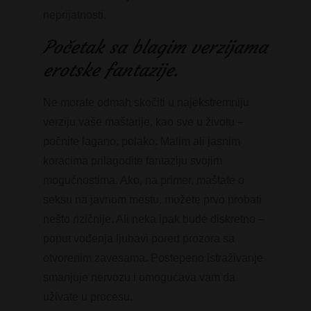
neprijatnosti.
Početak sa blagim verzijama
erotske fantazije.
Ne morate odmah skočiti u najekstremniju
verziju vaše maštarije, kao sve u životu –
počnite lagano, polako. Malim ali jasnim
koracima prilagodite fantaziju svojim
mogućnostima. Ako, na primer, maštate o
seksu na javnom mestu, možete prvo probati
nešto rizičnije. Ali neka ipak bude diskretno –
poput vođenja ljubavi pored prozora sa
otvorenim zavesama. Postepeno istraživanje
smanjuje nervozu i omogućava vam da
uživate u procesu.