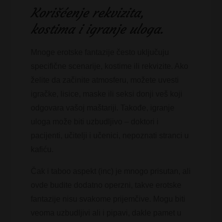
Korišćenje rekvizita,
kostima i igranje uloga.
Mnoge erotske fantazije često uključuju
specifične scenarije, kostime ili rekvizite. Ako
želite da začinite atmosferu, možete uvesti
igračke, lisice, maske ili seksi donji veš koji
odgovara vašoj maštariji. Takođe, igranje
uloga može biti uzbudljivo – doktori i
pacijenti, učitelji i učenici, nepoznati stranci u
kafiću.
Čak i taboo aspekt (inc) je mnogo prisutan, ali
ovde budite dodatno operzni, takve erotske
fantazije nisu svakome prijemčive. Mogu biti
veoma uzbudljivi ali i pipavi, dakle pamet u