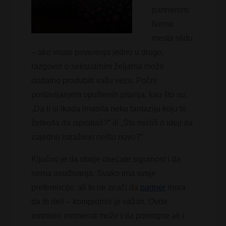
partnerom.
Nema
mesta stidu
– ako imate poverenja jedno u drugo,
razgovor o seksualnim željama može
dodatno produbiti vašu vezu. Počni
postavljanjem opuštenih pitanja, kao što su:
„Da li si ikada imao/la neku fantaziju koju bi
želeo/la da isprobaš?“ ili „Šta misliš o ideji da
zajedno istražimo nešto novo?“
Ključno je da oboje osećate sigurnost i da
nema osuđivanja. Svako ima svoje
preferencije, ali to ne znači da
partner
mora
da ih deli – kompromis je važan. Ovde
emotivni momenat može i da pomogne ali i