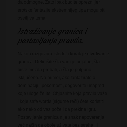
da odmogne. Zato ipak budite oprezni jer
erotske fantazije ekstremnijeg tipa mogu biti
osetljiva tema.
Istraživanje granica i
postavljanje pravila.
Nakon razgovora, sledeći korak je utvrđivanje
granica. Definišite šta vam je prijatno, šta
biste možda probali, a šta je potpuno
isključeno. Na primer, ako fantazirate o
dominaciji i pokornosti, dogovorite unapred
koje uloge želite. Objasnite koja pravila važe
i koje safe words (sigurne reči) ćete koristiti
ako neko od vas poželi da prekine igru.
Postavljanje granica nije znak nepoverenja,
već način da oboje uživate bez straha ili