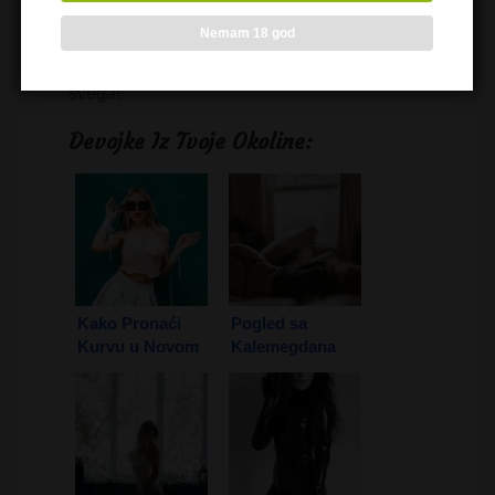
seksualni život, a ne da stvaraju pritisak.
Ključ je u zabavi, istraživanju i zajedničkom
Nemam 18 god
uživanju! Obostrano zadovoljstvo je ključ
svega!
Devojke Iz Tvoje Okoline:
Kako Pronaći
Pogled sa
Kurvu u Novom
Kalemegdana
Sadu