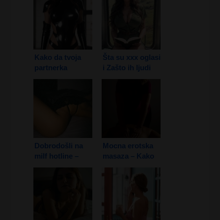
Kako da tvoja
Šta su xxx oglasi
partnerka
i Zašto ih ljudi
postane
koriste?
gospodarica –
Femdom Vodič
Dobrodošli na
Mocna erotska
milf hotline –
masaza – Kako
Zrele dame i
pretvoriti obican
Vrući razgovori
Dodir u Magiju