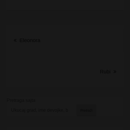
Kretanje
Eleonora
članka
Rubi
Pretraga sajta
Pretraži