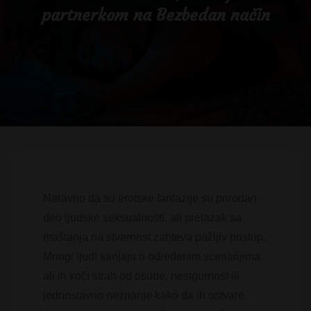
partnerkom na Bezbedan način
Naravno da su erotske fantazije su prirodan
deo ljudske seksualnosti, ali prelazak sa
maštanja na stvarnost zahteva pažljiv pristup.
Mnogi ljudi sanjaju o određenim scenarijima,
ali ih koči strah od osude, nesigurnost ili
jednostavno neznanje kako da ih ostvare.