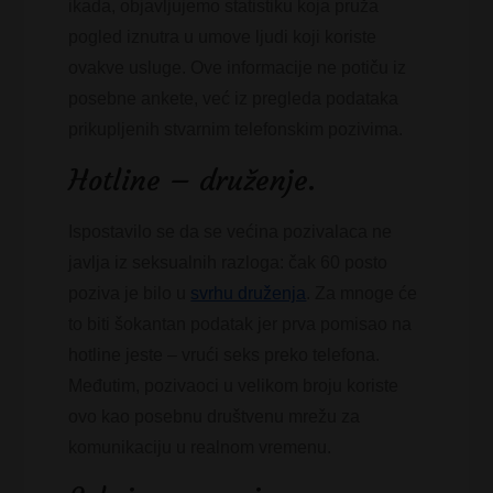
ikada, objavljujemo statistiku koja pruža
pogled iznutra u umove ljudi koji koriste
ovakve usluge. Ove informacije ne potiču iz
posebne ankete, već iz pregleda podataka
prikupljenih stvarnim telefonskim pozivima.
Hotline – druženje.
Ispostavilo se da se većina pozivalaca ne
javlja iz seksualnih razloga: čak 60 posto
poziva je bilo u
svrhu druženja
. Za mnoge će
to biti šokantan podatak jer prva pomisao na
hotline jeste – vrući seks preko telefona.
Međutim, pozivaoci u velikom broju koriste
ovo kao posebnu društvenu mrežu za
komunikaciju u realnom vremenu.