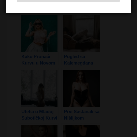
Devojke Iz Tvoje Okoline:
Kako Pronaći
Pogled sa
Kurvu u Novom
Kalemegdana
Sadu
Uteha u Mladoj
Prvi Sastanak sa
Subotičkoj Kurvi
Nišlijkom
1. Deo