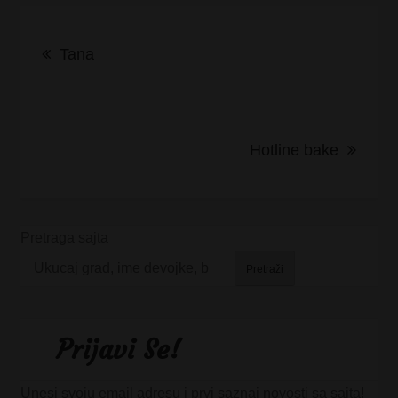
Kretanje
Tana
članka
Hotline bake
Pretraga sajta
Pretraži
Prijavi Se!
Unesi svoju email adresu i prvi saznaj novosti sa sajta!