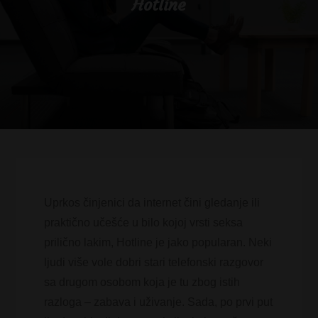
Hotline
Uprkos činjenici da internet čini gledanje ili
praktično učešće u bilo kojoj vrsti seksa
prilično lakim, Hotline je jako popularan. Neki
ljudi više vole dobri stari telefonski razgovor
sa drugom osobom koja je tu zbog istih
razloga – zabava i uživanje. Sada, po prvi put