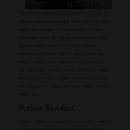
Telefonska ćaskanja veoma variraju kada je u
pitanju dužina razgovora. Neki razgovori traju
svega par minuta dok drugi mogu i do sat
vremena i duže. Mnogo je faktora kojij utiču
na ovo i teško je odrediti šta je ključno.
Hemija je jedan od faktora. Ako osobe „ne
kliknu“ i qako se ne desi ona iskra između
njih, razgovor se brzo završi. Međutim, može
se desiti da osobe odmah pronađu prirodan
tok razgovora i iz toga se uvek može razviti
nešto više.
Hotline Trendovi.
Petak i subota su najpopularniji dani u nedelji
za hotline, a slede ih četvrtak i nedelja. Od