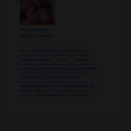
Ispunite svoje
fetiše uz domina
hotline
razgovore
18+
DEVOJKE SRBIJA
DRUŽENJE
DRUŽENJE ONLINE
FETIŠI
FINDOM
HOTLINE
HOTLINE SRBIJA
HOTOVANJE
LIČNI OGLASI
ONA TRAŽI NJEGA
SEKSI RAZGOVORI
UPOZNAVANJE ONLINE
VEZA
VRUCI RAZGOVORI
ZABAVA