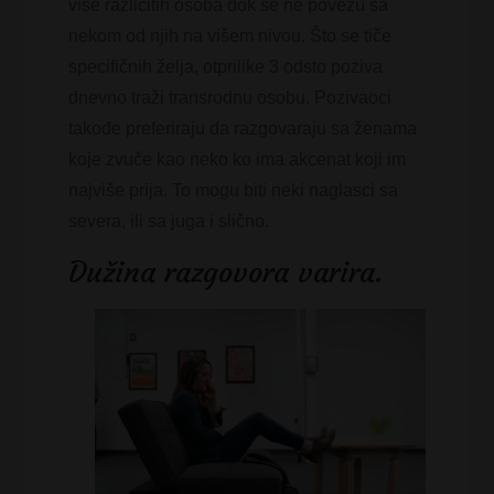
više različitih osoba dok se ne povežu sa
nekom od njih na višem nivou. Što se tiče
specifičnih želja, otprilike 3 odsto poziva
dnevno traži transrodnu osobu. Pozivaoci
takođe preferiraju da razgovaraju sa ženama
koje zvuče kao neko ko ima akcenat koji im
najviše prija. To mogu biti neki naglasci sa
severa, ili sa juga i slično.
Dužina razgovora varira.