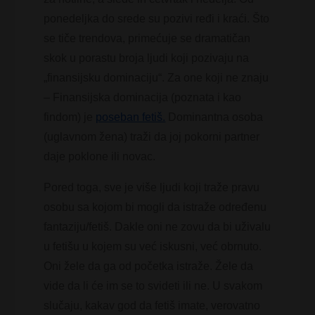
ponedeljka do srede su pozivi ređi i kraći. Što
se tiče trendova, primećuje se dramatičan
skok u porastu broja ljudi koji pozivaju na
„finansijsku dominaciju“. Za one koji ne znaju
– Finansijska dominacija (poznata i kao
findom) je
poseban fetiš.
Dominantna osoba
(uglavnom žena) traži da joj pokorni partner
daje poklone ili novac.
Pored toga, sve je više ljudi koji traže pravu
osobu sa kojom bi mogli da istraže određenu
fantaziju/fetiš. Dakle oni ne zovu da bi uživalu
u fetišu u kojem su već iskusni, već obrnuto.
Oni žele da ga od početka istraže. Žele da
vide da li će im se to svideti ili ne. U svakom
slučaju, kakav god da fetiš imate, verovatno