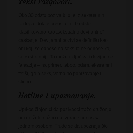
Seksi razgovori.
Oko 30 odsto poziva bilo je iz seksualnih
razloga, dok je preostalih 10 odsto
klasifikovano kao „seksualno devijantno“
ćaskanje. Devijantni pozivi se definišu kao
oni koji se odnose na seksualne odnose koji
su ekstremniji. To može uključivati devijantne
fantazije – na primer, taboo, bdsm, ekstremni
fetiši, grub seks, verbalno ponižavanje i
slično.
Hotline i upoznavanje.
Uprkos činjenici da pozivaoci traže druženje,
oni ne žele nužno da izgrade odnos sa
jednom osobom. Trude se da upoznaju što