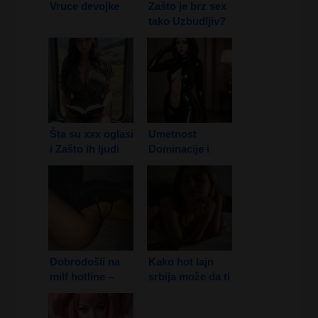
Vruce devojke
Zašto je brz sex
tako Uzbudljiv?
Šta su xxx oglasi
Umetnost
i Zašto ih ljudi
Dominacije i
koriste?
Fetiša – femdom
srbija BDSM
Dobrodošli na
Kako hot lajn
milf hotline –
srbija može da ti
Zrele dame i
Promeni život?
Vrući razgovori