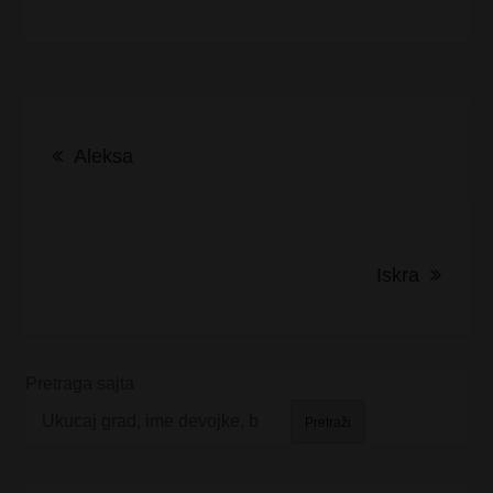
Kretanje
Aleksa
članka
Iskra
Pretraga sajta
Pretraži