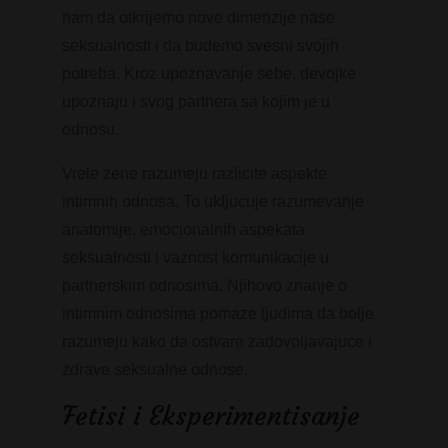
nam da otkrijemo nove dimenzije nase
seksualnosti i da budemo svesni svojih
potreba. Kroz upoznavanje sebe, devojke
upoznaju i svog partnera sa kojim je u
odnosu.
Vrele zene razumeju razlicite aspekte
intimnih odnosa. To ukljucuje razumevanje
anatomije, emocionalnih aspekata
seksualnosti i vaznost komunikacije u
partnerskim odnosima. Njihovo znanje o
intimnim odnosima pomaze ljudima da bolje
razumeju kako da ostvare zadovoljavajuce i
zdrave seksualne odnose.
Fetisi i Eksperimentisanje