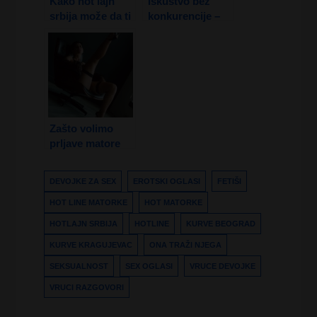
Kako hot lajn
Iskustvo bez
srbija može da ti
konkurencije –
Promeni život?
gole matorke
traže mlađe
muškarce!
Zašto volimo
prljave matore
kurve u krevetu?
DEVOJKE ZA SEX
EROTSKI OGLASI
FETIŠI
HOT LINE MATORKE
HOT MATORKE
HOTLAJN SRBIJA
HOTLINE
KURVE BEOGRAD
KURVE KRAGUJEVAC
ONA TRAŽI NJEGA
SEKSUALNOST
SEX OGLASI
VRUCE DEVOJKE
VRUCI RAZGOVORI