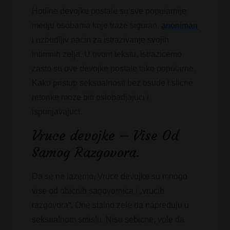
Hotline devojke postale su sve popularnije
medju osobama koje traze siguran,
anoniman
i uzbudljiv nacin za istrazivanje svojih
intimnih zelja. U ovom tekstu, istrazicemo
zasto su ove devojke postale tako popularne.
Kako pristup seksualnosti bez osude i slicne
retorike moze biti oslobadjajuci i
ispunjavajuci.
Vruce devojke – Vise Od
Samog Razgovora.
Da se ne lazemo, Vruce devojke su mnogo
vise od obicnih sagovornica i „vrucih
razgovora“. One stalno zele da napreduju u
seksualnom smislu. Nisu sebicne, vole da