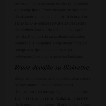
Seksualni fetisi su cesto neistrazene oblasti
za mnoge ljude. Vruce devojke su spremne
da eksperimentisu sa razlicitim fetisima, i ne
samo to. One nalaze i nacine za bezbedno
eksperimentisanje. Ne osudjuju nikoga i
nikada. Shvataju da su razlicite seksualne
preferencije normalne. Ovaj otvoren pristup
omogucava ljudima da se osecaju
prihvaceno bez obzira na svoje fantazije.
Vruce devojke su Diskretne.
Znaju vrlo dobro da su hiperseksualne i one i
njihovi partneri, zato odusevljavaju
diskrecijom koju pruzaju. Ljudi se cesto stide
svojih seksualnih zelja i fantazija, i plase se
da ih podele s partnerom ili prijateljima. Vasa