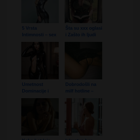
5 Vrsta
Šta su xxx oglasi
Intimnosti – sex
i Zašto ih ljudi
adresar otkriva
koriste?
za Vas
Umetnost
Dobrodošli na
Dominacije i
milf hotline –
Fetiša – femdom
Zrele dame i
srbija BDSM
Vrući razgovori