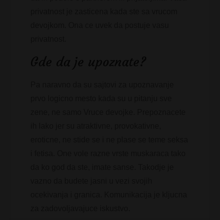
privatnost je zasticena kada ste sa vrucom
devojkom. Ona ce uvek da postuje vasu
privatnost.
Gde da je upoznate?
Pa naravno da su sajtovi za upoznavanje
prvo logicno mesto kada su u pitanju sve
zene, ne samo Vruce devojke. Prepoznacete
ih lako jer su atraktivne, provokativne,
eroticne, ne stide se i ne plase se teme seksa
i fetisa. One vole razne vrste muskaraca tako
da ko god da ste, imate sanse. Takodje je
vazno da budete jasni u vezi svojih
ocekivanja i granica. Komunikacija je kljucna
za zadovoljavajuce iskustvo.