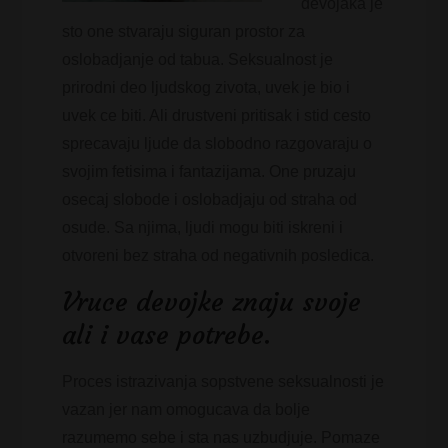
devojaka je
sto one stvaraju siguran prostor za
oslobadjanje od tabua. Seksualnost je
prirodni deo ljudskog zivota, uvek je bio i
uvek ce biti. Ali drustveni pritisak i stid cesto
sprecavaju ljude da slobodno razgovaraju o
svojim fetisima i fantazijama. One pruzaju
osecaj slobode i oslobadjaju od straha od
osude. Sa njima, ljudi mogu biti iskreni i
otvoreni bez straha od negativnih posledica.
Vruce devojke znaju svoje
ali i vase potrebe.
Proces istrazivanja sopstvene seksualnosti je
vazan jer nam omogucava da bolje
razumemo sebe i sta nas uzbudjuje. Pomaze