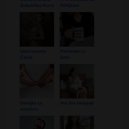
Subotičkoj Kurvi
Nišlijkom
1. Deo
Upoznavanje
Pančevka za
Čačak
Seks
Devojke za
Hot line beograd
avanturu