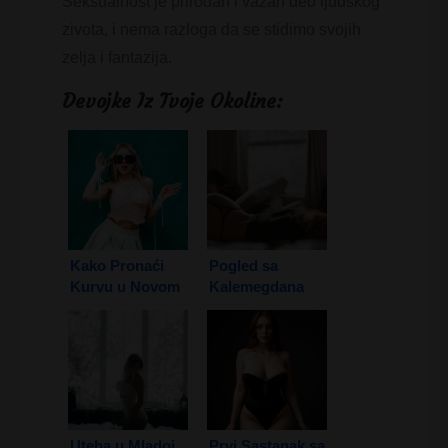
Seksualnost je prirodan i vazan deo ljudskog
zivota, i nema razloga da se stidimo svojih
zelja i fantazija.
Devojke Iz Tvoje Okoline:
Kako Pronaći
Pogled sa
Kurvu u Novom
Kalemegdana
Sadu
Uteha u Mladoj
Prvi Sastanak sa