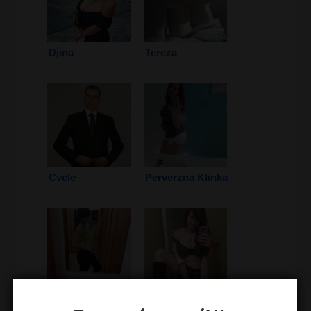
Djina
Tereza
Cvele
Perverzna Klinka
Staša
Hera