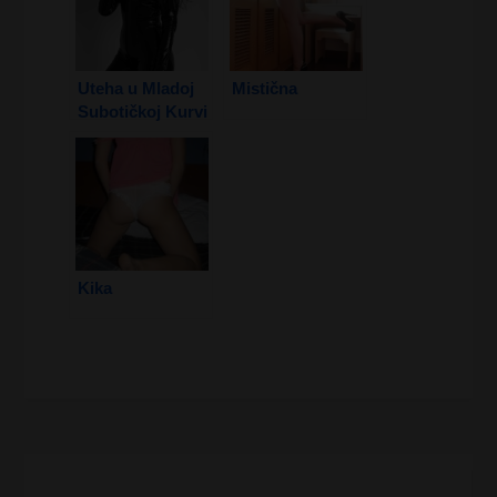
Uteha u Mladoj
Mistična
Subotičkoj Kurvi
2. Deo
Kika
Kretanje