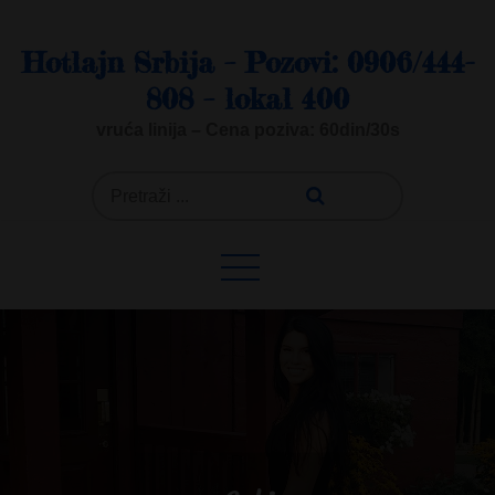
Skip
to
Hotlajn Srbija – Pozovi: 0906/444-
content
808 – lokal 400
vruća linija – Cena poziva: 60din/30s
Search
for: