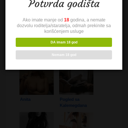
Potvrda godišta
Ako imate manje od
18
godina, a nemate
dozvolu roditelja/staratelja, odmah prekinite sa
korišćenjem usluge
DA imam 18 god
Danica
Marko
Nemam 18 god
Anita
Pogled sa
Kalemegdana