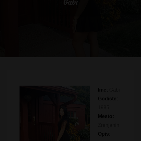
Gabi
Ime:
Gabi
Godiste:
1985
Mesto:
Zrenjanin
Opis: